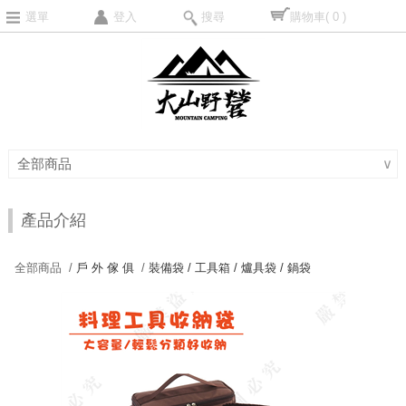
選單
登入
搜尋
購物車
( 0 )
全部商品
∨
產品介紹
全部商品 /
戶 外 傢 俱
/
裝備袋 / 工具箱 / 爐具袋 / 鍋袋