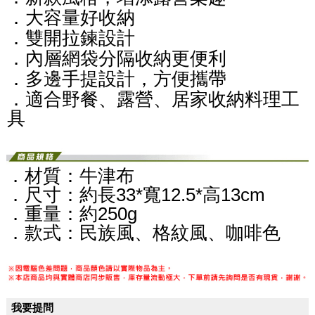
．大容量好收納
．雙開拉鍊設計
．內層網袋分隔收納更便利
．多邊手提設計，方便攜帶
．適合野餐、露營、居家收納料理工
具
．材質：牛津布
．尺寸：約長33*寬12.5*高13cm
．重量：約250g
．款式：民族風、格紋風、咖啡色
我要提問