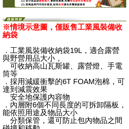
※情境示意圖，僅販售工業風裝備收
納袋
．工業風裝備收納袋19L，適合露營
與野營用品大小，
可收納高山瓦斯罐、露營燈、手電
筒等
．採用減緩衝擊的6T FOAM泡棉，可
達到減震效果
安全地保護內容物
．內層附6個不同長度的可拆卸隔板，
能依照用途及物品大小
分類保管，還可防止包內物品之間
碰撞和移動