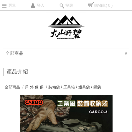
選單
登入
搜尋
購物車
( 0 )
全部商品
∨
產品介紹
全部商品 /
戶 外 傢 俱
/
裝備袋 / 工具箱 / 爐具袋 / 鍋袋