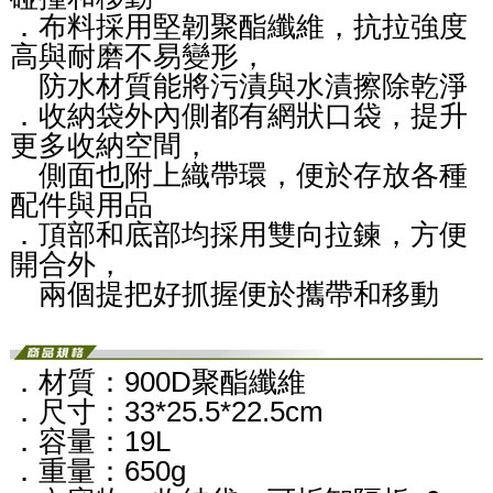
．布料採用堅韌聚酯纖維，抗拉強度
高與耐磨不易變形，
防水材質能將污漬與水漬擦除乾淨
．收納袋外內側都有網狀口袋，提升
更多收納空間，
側面也附上織帶環，便於存放各種
配件與用品
．頂部和底部均採用雙向拉鍊，方便
開合外，
兩個提把好抓握便於攜帶和移動
．材質：900D聚酯纖維
．尺寸：33*25.5*22.5cm
．容量：19L
．重量：650g