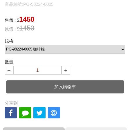
產品編號:PG-98224-0005
1450
售價 : $
1450
原價 : $
規格
數量
−
+
加入購物車
分享到