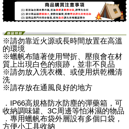
※請勿靠近火源或長時間放置在高溫
的環境
※蠟帆布隨著使用彎折、壓痕會在材
質上出現白色的痕跡，並非不良品
※請勿放入洗衣機、或使用烘乾機清
洗
※請存放在通風良好的地方
．IP66高規格防水防塵的彈藥箱，可
收納調味罐、3C周邊等怕淋濕的物品
．專用蠟帆布袋外層設有多個口袋，
方便小工具收納