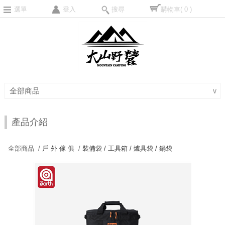
選單
登入
搜尋
購物車
( 0 )
全部商品
∨
產品介紹
全部商品 /
戶 外 傢 俱
/
裝備袋 / 工具箱 / 爐具袋 / 鍋袋