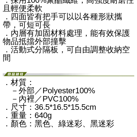
且輕便柔軟
．四面皆有把手可以以各種形狀攜
帶，可短可長
．內層有加固材料處理，能有效保護
物品抵擋外部撞擊
．活動式分隔板，可自由調整收納空
間
．材質：
－外部／Polyester100%
－內裡／PVC100%
．尺寸：36.5*16.5*15.5cm
．重量：640g
．顏色：黑色、綠迷彩、黑迷彩