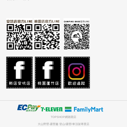
TOPSHOP網路開店
大山野營-露營趣 登山/露營/車頂架專賣店