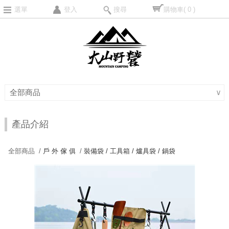
選單
登入
搜尋
購物車
( 0 )
全部商品
∨
產品介紹
全部商品 /
戶 外 傢 俱
/
裝備袋 / 工具箱 / 爐具袋 / 鍋袋