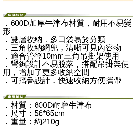
．600D加厚牛津布材質，耐用不易變
形
．雙層收納，多口袋易於分類
．三角收納網兜，清晰可見內容物
．適合管徑10mm三角吊掛架使用
．彎鉤設計不易脫落，搭配吊掛架使
用，增加了更多收納空間
．可摺疊設計，快速收納方便攜帶
．材質：600D耐磨牛津布
．尺寸：56*65cm
．重量：約210g