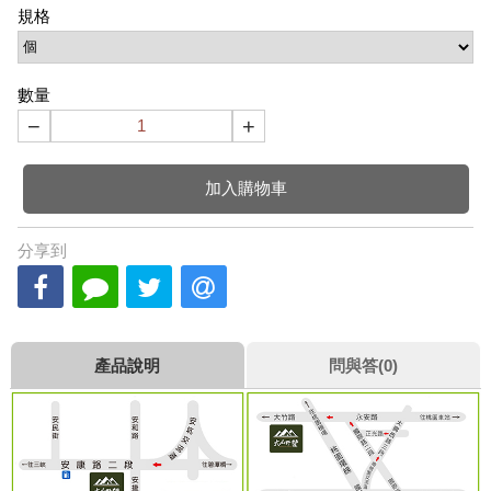
規格
數量
−
+
加入購物車
分享到
產品說明
問與答(0)