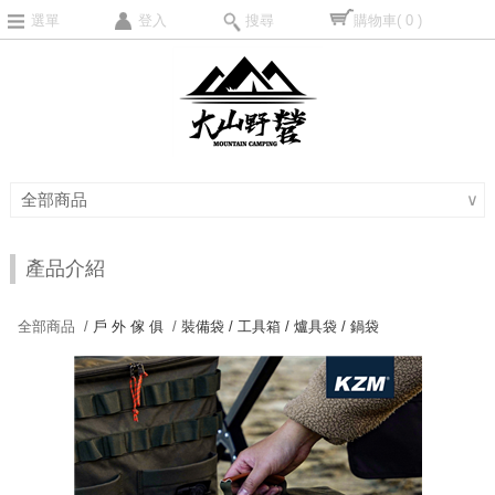
選單
登入
搜尋
購物車
( 0 )
全部商品
∨
產品介紹
全部商品 /
戶 外 傢 俱
/
裝備袋 / 工具箱 / 爐具袋 / 鍋袋