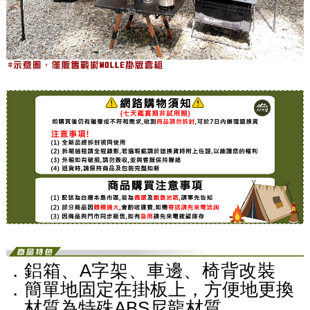
．
鋁箱、A字架、車邊、椅背改裝
．簡單地固定在掛板上，方便地更換
．材質為特殊ABS尼龍材質