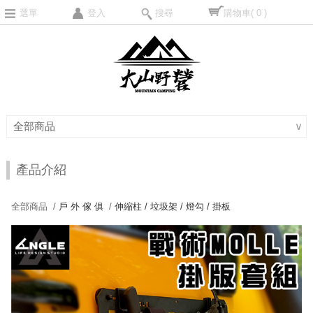
選單
登入
搜尋
購物車
( 0 )
全部商品
∨
產品介紹
全部商品 /
戶 外 傢 俱
/
伸縮柱 / 垃圾架 / 燈勾 / 掛板