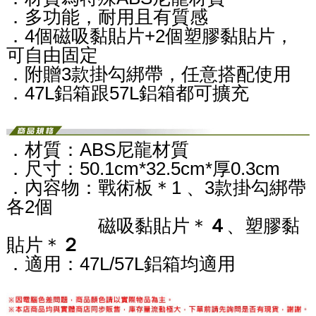
．多功能，耐用且有質感
．4個磁吸黏貼片+2個塑膠黏貼片，
可自由固定
．附贈3款掛勾綁帶，任意搭配使用
．47L鋁箱跟57L鋁箱都可擴充
．材質：ABS尼龍材質
．尺寸：50.1cm*32.5cm*厚0.3cm
．內容物：戰術板＊1 、3款掛勾綁帶
各2個
磁吸黏貼片＊
４
、塑膠黏
貼片＊
２
．適用：47L/57L鋁箱均適用