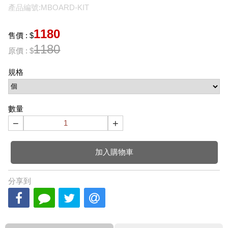
產品編號:MBOARD-KIT
1180
售價 : $
1180
原價 : $
規格
數量
−
+
加入購物車
分享到