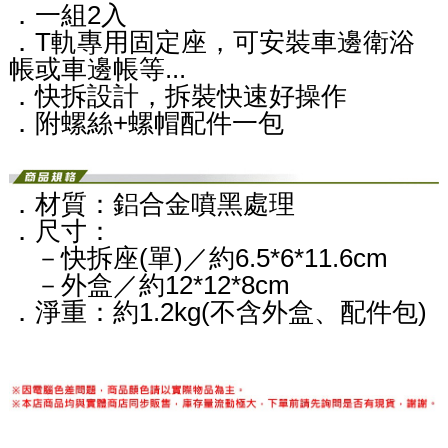
．一組2入
．T軌專用固定座，可安裝車邊衛浴
帳或車邊帳等...
．快拆設計，拆裝快速好操作
．附螺絲+螺帽配件一包
．材質：鋁合金噴黑處理
．尺寸：
－快拆座(單)／約6.5*6*11.6cm
－外盒／約12*12*8cm
．淨重：約1.2kg(不含外盒、配件包)