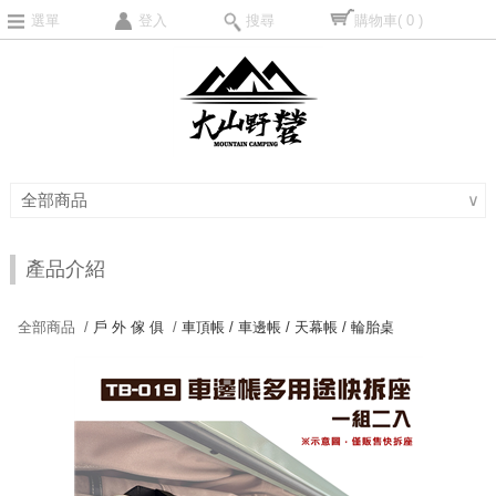
選單
登入
搜尋
購物車
( 0 )
全部商品
∨
產品介紹
全部商品 /
戶 外 傢 俱
/
車頂帳 / 車邊帳 / 天幕帳 / 輪胎桌