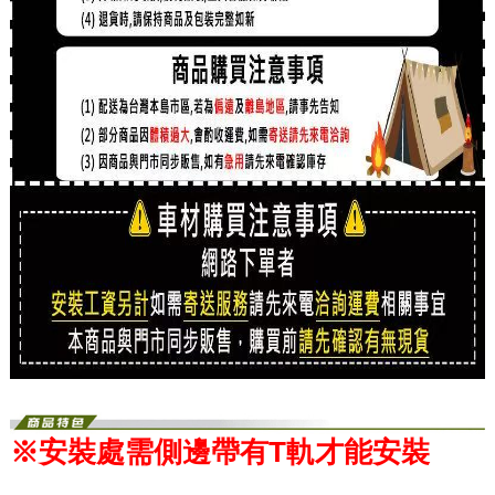
※安裝處需側邊帶有T軌才能安裝