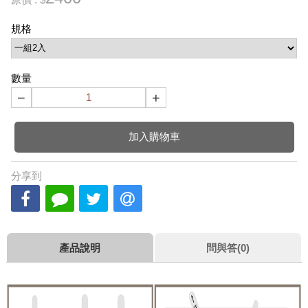
規格
數量
−
+
加入購物車
分享到
產品說明
問與答(0)