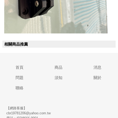
相關商品推薦
首頁
商品
消息
問題
須知
關於
聯絡
【網路客服】
cbr19781206@yahoo.com.tw