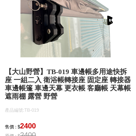
【大山野營】TB-019 車邊帳多用途快拆
座 一組二入 衛浴帳轉接座 固定座 轉接器
車邊帳篷 車邊天幕 更衣帳 客廳帳 天幕帳
遮雨棚 露營 野營
產品編號:TB-019
2400
售價 : $
2400
原價 : $