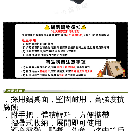
．採用鋁桌面，堅固耐用，高強度抗
腐蝕
．附手把，體積輕巧，方便攜帶
．摺疊式收納，展開即可使用
．適合露營、野餐、釣魚、烤肉等戶