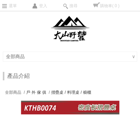
選單
登入
搜尋
購物車
( 0 )
全部商品
∨
產品介紹
全部商品 /
戶 外 傢 俱
/
摺疊桌 / 料理桌 / 櫥櫃