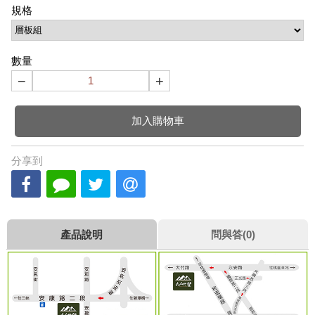
規格
數量
−
+
加入購物車
分享到
產品說明
問與答(0)