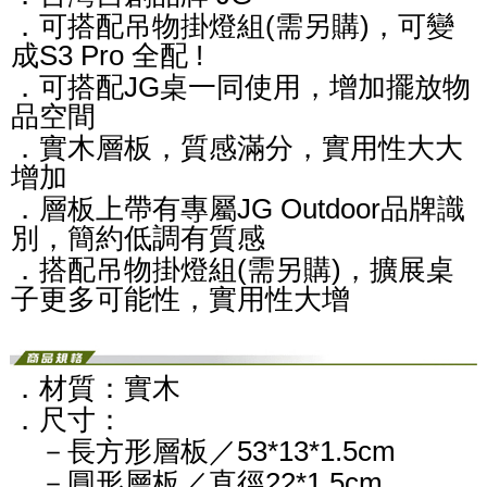
．可搭配吊物掛燈組(需另購)，可變
成S3 Pro 全配 !
．可搭配JG桌一同使用，增加擺放物
品空間
．實木層板，質感滿分，實用性大大
增加
．層板上帶有專屬JG Outdoor品牌識
別，簡約低調有質感
．搭配吊物掛燈組(需另購)，擴展桌
子更多可能性，實用性大增
．材質：實木
．尺寸：
－長方形層板／53*13*1.5cm
－圓形層板／直徑22*1.5cm