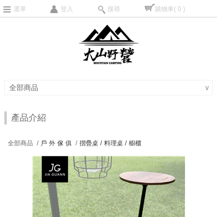
選單
登入
搜尋
購物車
( 0 )
全部商品
∨
產品介紹
全部商品 /
戶 外 傢 俱
/
摺疊桌 / 料理桌 / 櫥櫃