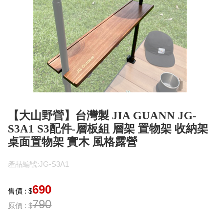
【大山野營】台灣製 JIA GUANN JG-
S3A1 S3配件-層板組 層架 置物架 收納架
桌面置物架 實木 風格露營
產品編號:JG-S3A1
690
售價 : $
790
原價 : $