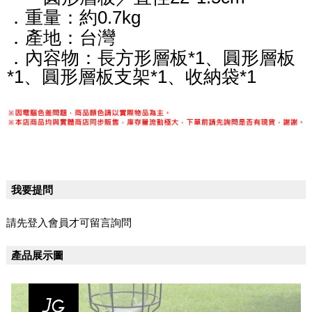
．重量：約0.7kg
．產地：台灣
．內容物：長方形層板*1、圓形層板
*1、圓形層板支架*1、收納袋*1
我要提問
請先登入會員才可留言詢問
產品展示圖