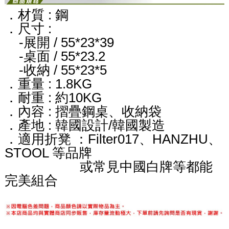
．材質 : 鋼
．尺寸 :
-展開 / 55*23*39
-桌面 / 55*23.2
-收納 / 55*23*5
．重量 : 1.8KG
．耐重 : 約10KG
．內容 : 摺疊鋼桌、收納袋
．產地 : 韓國設計/韓國製造
．適用折凳 ：Filter017、HANZHU、
STOOL 等品牌
或常見中國白牌等都能
完美組合