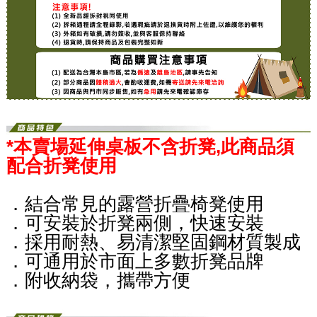
*本賣場延伸桌板不含折凳,此商品須
配合折凳使用
．結合常見的露營折疊椅凳使用
．可安裝於折凳兩側，快速安裝
．採用耐熱、易清潔堅固鋼材質製成
．可通用於市面上多數折凳品牌
．附收納袋，攜帶方便​