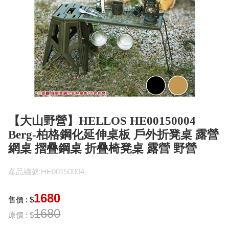
【大山野營】HELLOS HE00150004
Berg-柏格鋼化延伸桌板 戶外折凳桌 露營
網桌 摺疊鋼桌 折疊椅凳桌 露營 野營
產品編號:HE00150004
1680
售價 : $
1680
原價 : $