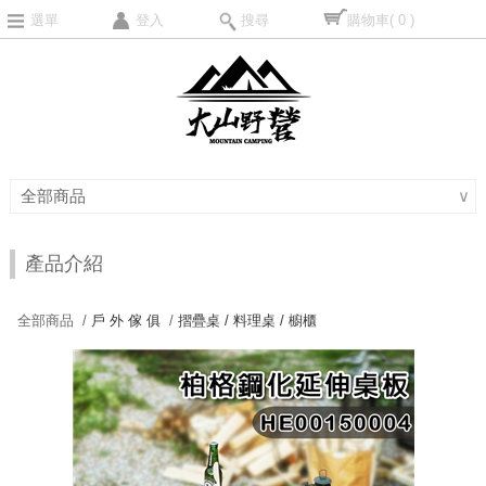
選單
登入
搜尋
購物車
( 0 )
全部商品
∨
產品介紹
全部商品 /
戶 外 傢 俱
/
摺疊桌 / 料理桌 / 櫥櫃