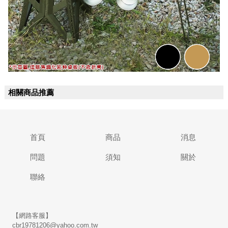
相關商品推薦
首頁
商品
消息
問題
須知
關於
聯絡
【網路客服】
cbr19781206@yahoo.com.tw