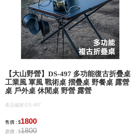
【大山野營】DS-497 多功能復古折疊桌
工業風 軍風 戰術桌 摺疊桌 野餐桌 露營
桌 戶外桌 休閒桌 野營 露營
產品編號:DS-497
1800
售價 : $
1800
原價 : $