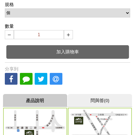
規格
數量
−
+
加入購物車
分享到
產品說明
問與答(0)