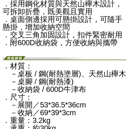
．採用鋼化材質與天然山櫸木設計，
可拆卸折疊，既美觀且實用
．桌面側邊採用可懸掛設計，可隨手
懸掛，增加收納空間
．交叉三角加固設計，扣件緊密耐用
．附600D收納袋，方便收納與攜帶
．材質：
－桌板 / 鋼(耐熱塗層)、天然山櫸木
－桌腳 / 鋼(耐熱漆)
－收納袋 / 600D牛津布
．尺寸：
－展開／53*36.5*36cm
－收納／69*39*3cm
．重量：3.2kg
．承重：約30kg