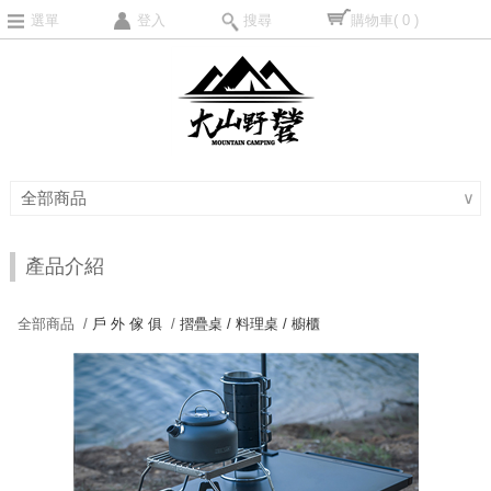
選單
登入
搜尋
購物車
( 0 )
全部商品
∨
產品介紹
全部商品 /
戶 外 傢 俱
/
摺疊桌 / 料理桌 / 櫥櫃