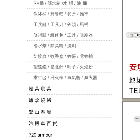
RV桶 / 儲水箱 /水 桶 / 油 桶
保冰桶 / 野餐籃 / 餐盒 / 推車
工兵鏟 / 工具刀 / 斧頭 / 馬桶
修補膠 / 維修包 / 工具 / 吸塵器
潑水劑 / 除臭粉 / 洗劑
防蚊蟲 / 蚊香盒 / 蚊帳 / 電蚊拍
望遠鏡 / 指北針 / 哨子 / 火焰粉
求生毯 / 升火棒 / 氧氣瓶 / 滅火器
燈 具 寢 具
爐 炊 燒 烤
登 山 攀 岩
汽 機 車 百 貨
720 armour