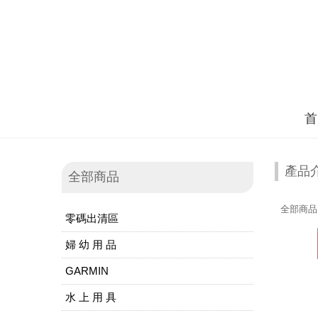
首
產品
全部商品
全部商品
零碼出清區
婦 幼 用 品
GARMIN
水 上 用 具