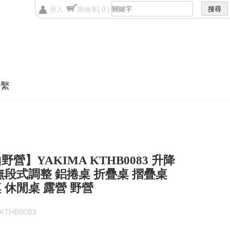
登入
購物車
( 0 )
聯繫
野營】YAKIMA KTHB0083 升降
無段式調整 鋁捲桌 折疊桌 摺疊桌
 休閒桌 露營 野營
THB0083