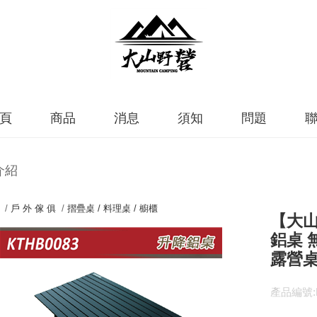
頁
商品
消息
須知
問題
介紹
 /
戶 外 傢 俱
/
摺疊桌 / 料理桌 / 櫥櫃
【大山
鋁桌 
露營桌
產品編號:K