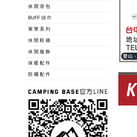
休 閒 背 包
BUFF 頭 巾
軍 警 系 列
休 閒 鞋 襪
休 閒 服 飾
保 暖 配 件
防 曬 配 件