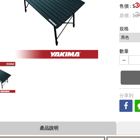
3
售價 : $
3
原價 : $
規格
數量
−
分享到
產品說明