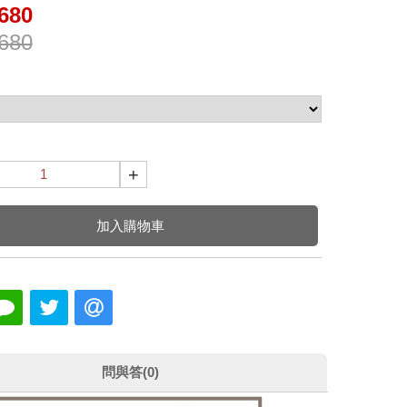
680
680
+
加入購物車
問與答(0)