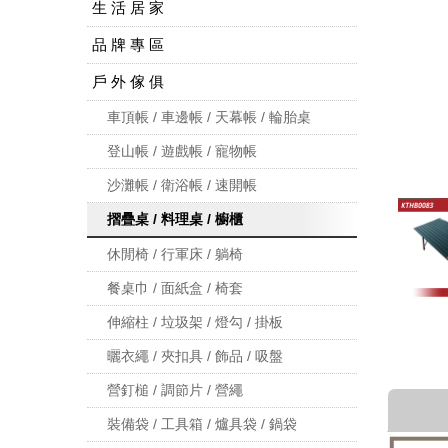
生 活 居 家
品 牌 專 區
戶 外 傢 俱
車頂帳 / 車邊帳 / 天幕帳 / 輪胎桌
登山帳 / 遊戲帳 / 寵物帳
沙灘帳 / 衛浴帳 / 速開帳
摺疊桌 / 料理桌 / 櫥櫃
休閒椅 / 行軍床 / 躺椅
餐桌巾 / 面紙盒 / 椅套
伸縮柱 / 垃圾架 / 燈勾 / 掛板
曬衣繩 / 夾扣具 / 飾品 / 吸盤
營釘槌 / 調節片 / 營繩
裝備袋 / 工具箱 / 爐具袋 / 鍋袋