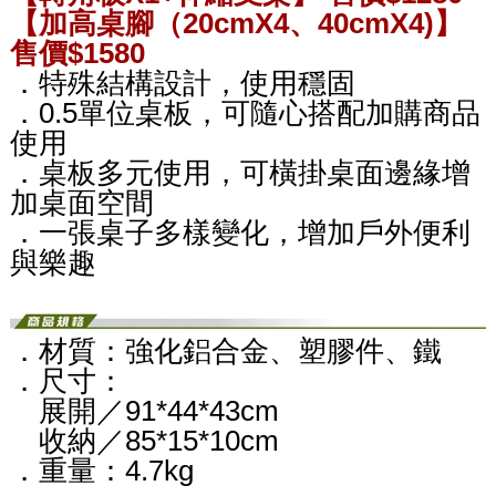
【加高桌腳（20cmX4、40cmX4)】
售價$1580
．特殊結構設計，使用穩固
．0.5單位桌板，可隨心搭配加購商品
使用
．桌板多元使用，可橫掛桌面邊緣增
加桌面空間
．一張桌子多樣變化，增加戶外便利
與樂趣
．材質：強化鋁合金、塑膠件、鐵
．尺寸：
展開／91*44*43cm
收納／85*15*10cm
．重量：4.7kg