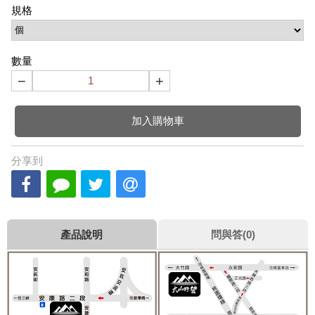
規格
數量
−
+
加入購物車
分享到
產品說明
問與答(0)