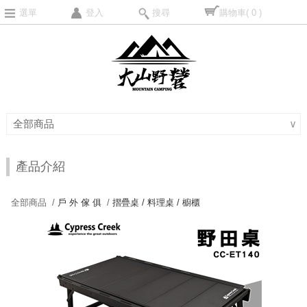
選單
登入
搜尋
購物車
( 0 )
全部商品
∨
產品介紹
全部商品 /
戶 外 傢 俱
/
摺疊桌 / 料理桌 / 櫥櫃