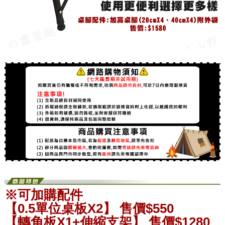
※可加購配件
【0.5單位桌板X2】 售價$550
【轉角板X1+伸縮支架】 售價$1280