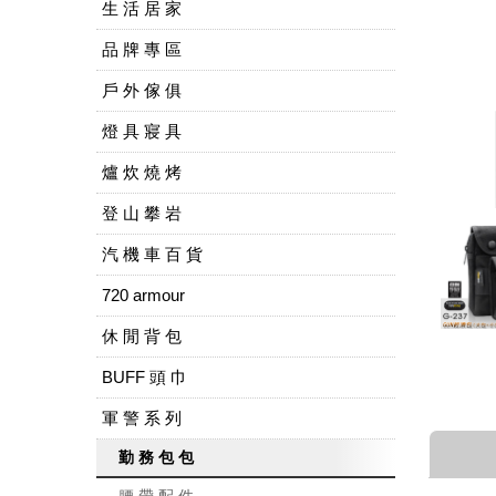
生 活 居 家
品 牌 專 區
戶 外 傢 俱
燈 具 寢 具
爐 炊 燒 烤
登 山 攀 岩
汽 機 車 百 貨
720 armour
休 閒 背 包
BUFF 頭 巾
軍 警 系 列
勤 務 包 包
腰 帶 配 件