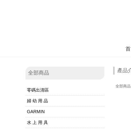
首
產品
全部商品
全部商品
零碼出清區
婦 幼 用 品
GARMIN
水 上 用 具