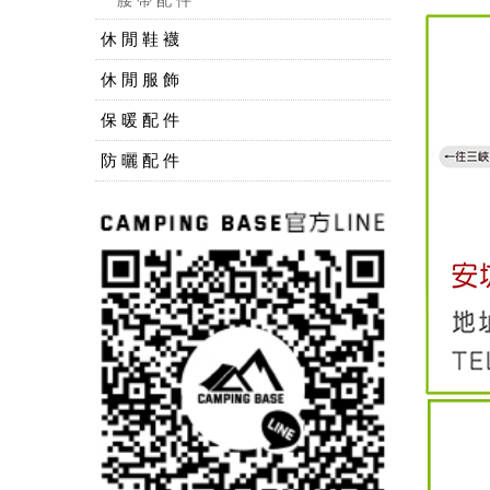
休 閒 鞋 襪
休 閒 服 飾
保 暖 配 件
防 曬 配 件