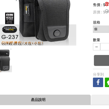
8
售價 : $
9
原價 : $
規格
數量
−
分享到
產品說明