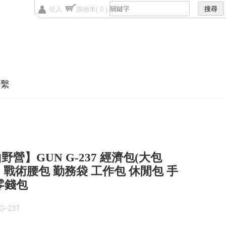
登入
購物車
( 0 )
聯繫
野營】GUN G-237 經濟包(大包
) 戰術腰包 勤務袋 工作包 休閒包 手
零錢包
-237