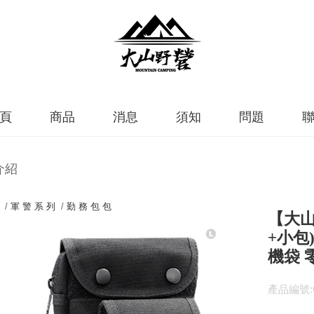
頁
商品
消息
須知
問題
介紹
 /
軍 警 系 列
/
勤 務 包 包
【大山
+小包
機袋 
產品編號:G