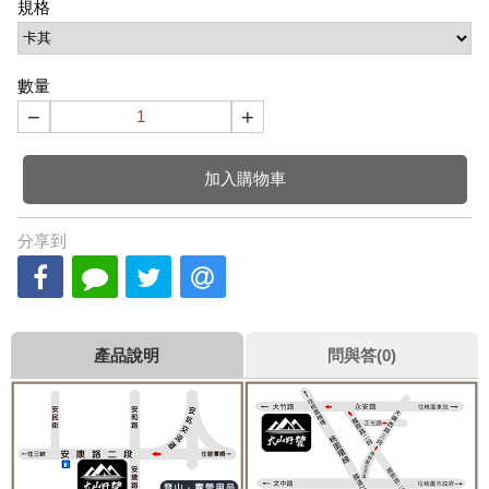
規格
數量
−
+
加入購物車
分享到
產品說明
問與答(0)