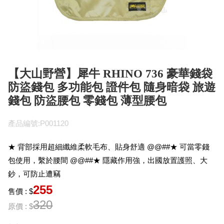
【大山野營】犀牛 RHINO 736 豪華錢袋
防盜錢包 多功能包 證件包 隨身暗袋 旅遊
錢包 防盜腰包 零錢包 薄型腰包
產品編號:P001120
★ 背部採用超細纖維柔軟毛布、貼身舒適 @@##★ 可當零錢
包使用，繫於腰間 @@##★ 隱藏作用強，出國放置護照、大
鈔，可防止遭竊
255
售價 : $
320
原價 : $