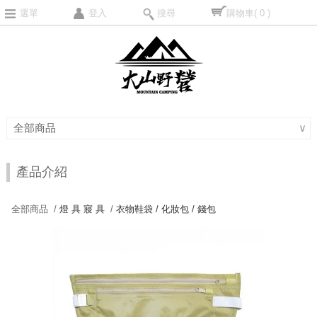
選單
登入
搜尋
購物車
( 0 )
全部商品
∨
產品介紹
全部商品 /
燈 具 寢 具
/
衣物鞋袋 / 化妝包 / 錢包