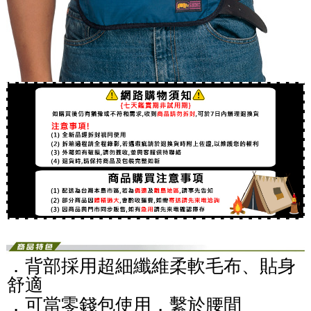
．背部採用超細纖維柔軟毛布、貼身
舒適
．可當零錢包使用，繫於腰間