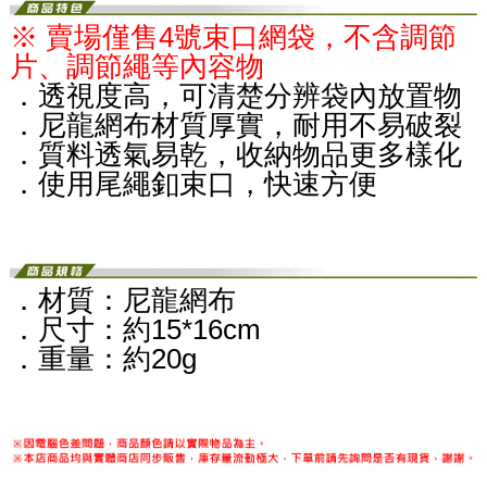
※ 賣場僅售
4號束
口網袋，不含調節
片、調節繩等內容物
．透視度高，可清楚分辨袋內放置物
．尼龍網布材質厚實，耐用不易破裂
．質料透氣易乾，收納物品更多樣化
．使用尾繩釦束口，快速方便
．材質：尼龍網布
．尺寸：約15*16cm
．重量：約20g