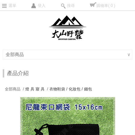
選單
登入
搜尋
購物車
( 0 )
全部商品
∨
產品介紹
全部商品 /
燈 具 寢 具
/
衣物鞋袋 / 化妝包 / 錢包