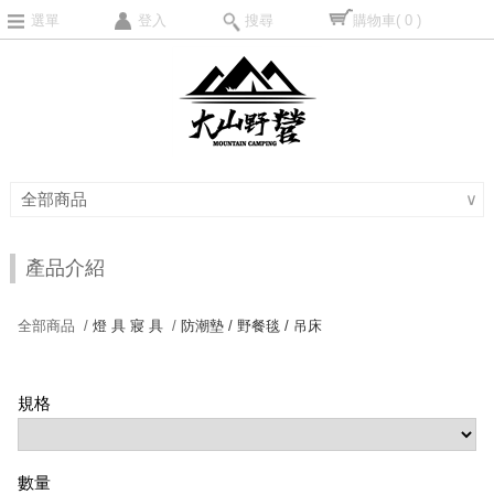
選單
登入
搜尋
購物車
( 0 )
全部商品
∨
產品介紹
全部商品 /
燈 具 寢 具
/
防潮墊 / 野餐毯 / 吊床
規格
數量