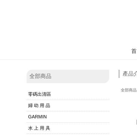
首
產品
全部商品
全部商品
零碼出清區
婦 幼 用 品
GARMIN
水 上 用 具