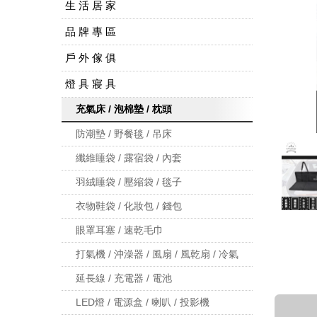
生 活 居 家
品 牌 專 區
戶 外 傢 俱
燈 具 寢 具
充氣床 / 泡棉墊 / 枕頭
防潮墊 / 野餐毯 / 吊床
纖維睡袋 / 露宿袋 / 內套
羽絨睡袋 / 壓縮袋 / 毯子
衣物鞋袋 / 化妝包 / 錢包
眼罩耳塞 / 速乾毛巾
打氣機 / 沖澡器 / 風扇 / 風乾扇 / 冷氣
延長線 / 充電器 / 電池
LED燈 / 電源盒 / 喇叭 / 投影機