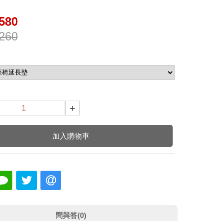
580
260
+
加入購物車
問與答(0)