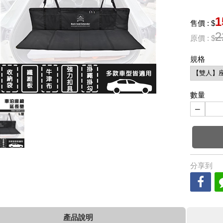
1
售價 : $
2
原價 : $
規格
數量
−
分享到
產品說明