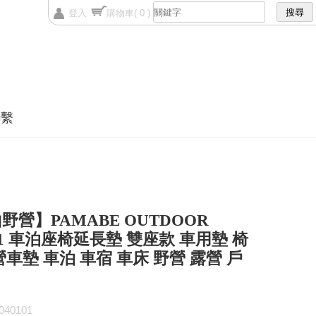
登入
購物車
( 0 )
聯繫
野營】PAMABE OUTDOOR
101 車泊座椅延長墊 雙座款 車用墊 椅
營車墊 車泊 車宿 車床 野營 露營 戶
40101