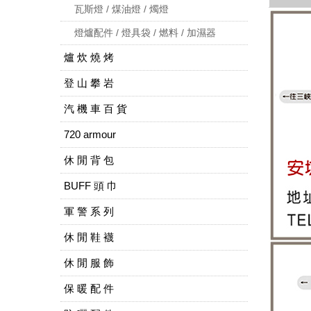
瓦斯燈 / 煤油燈 / 燭燈
燈爐配件 / 燈具袋 / 燃料 / 加濕器
爐 炊 燒 烤
登 山 攀 岩
汽 機 車 百 貨
720 armour
休 閒 背 包
BUFF 頭 巾
軍 警 系 列
休 閒 鞋 襪
休 閒 服 飾
保 暖 配 件