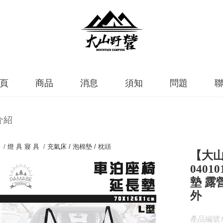
頁
商品
消息
須知
問題
介紹
 /
燈 具 寢 具
/
充氣床 / 泡棉墊 / 枕頭
【大山
040
墊 露
外
產品編號:0