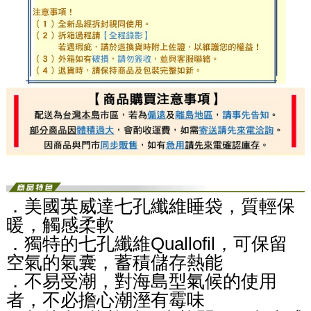
．美國英威達七孔纖維睡袋，質輕保
暖，觸感柔軟
．獨特的七孔纖維Quallofil，可保留
空氣的氣囊，蓄積儲存熱能
．不易受潮，對海島型氣候的使用
者，不必擔心潮溼有霉味