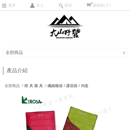
選單
登入
搜尋
購物車
( 0 )
全部商品
∨
產品介紹
全部商品 /
燈 具 寢 具
/
纖維睡袋 / 露宿袋 / 內套