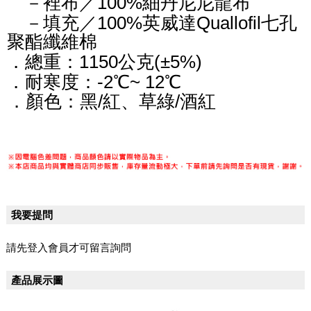
－裡布／100%細丹尼尼龍布
－填充／100%英威達Quallofil七孔
聚酯纖維棉
．總重：1150公克(±5%)
．耐寒度：-2℃~ 12℃
．顏色：黑/紅、草綠/酒紅
我要提問
請先登入會員才可留言詢問
產品展示圖