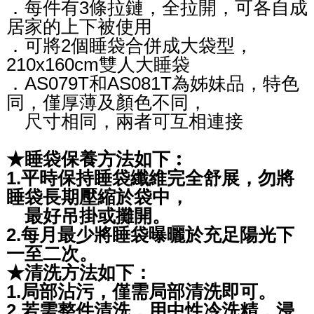
．每件有3條拉鏈，全拉開，可各自成
居家的上下被使用
．可將2個睡袋合併成大袋型，
210x160cm雙人大睡袋
．AS079T和AS081T為姊妹品，特色
同，僅厚薄及顏色不同，
尺寸相同，兩者可互相連接
★睡袋保養方法如下︰
1.平時保持睡袋纖維完全舒展，勿將
睡袋長期壓縮於袋中，
最好吊掛或攤開。
2.每月最少將睡袋曝曬於充足陽光下
一至二次。
★清洗方法如下：
1.局部沾污，僅需局部清洗即可。
2.若需整件清洗，用中性冷洗精，浸