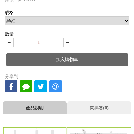
規格
數量
−
+
加入購物車
分享到
產品說明
問與答(0)