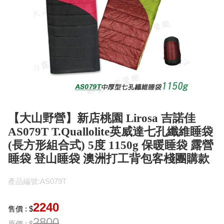
【大山野營】新店桃園 Lirosa 吉諾佳
AS079T T.Quallolite英威達七孔纖維睡袋
(長方形組合式) 5度 1150g 保暖睡袋 露營
睡袋 登山睡袋 澳洲打工背包客棧團購款
產品編號:AS079T
2240
售價 : $
2800
原價 : $