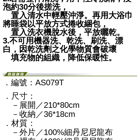
泡約30分後搓洗，
置入清水中輕壓沖淨。再用大浴巾
將睡袋以平放方式捲收綑包，
置入洗衣機脫水後，平放曬乾。
3.不可用機器洗、乾洗、刷洗、漂
白，因乾洗劑之化學物質會破壞
填充物的組織，降低保暖性。
．編號：AS079T
．尺寸：
－展開／210*80cm
－收納／36*18cm
．材質：
－外片／100%細丹尼尼龍布