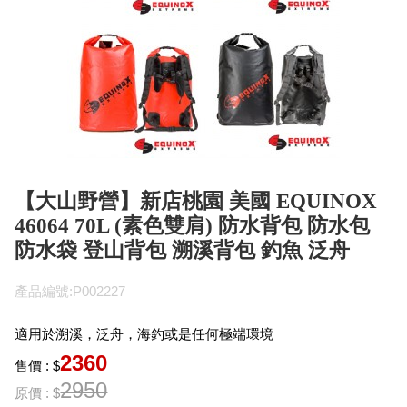
【大山野營】新店桃園 美國 EQUINOX
46064 70L (素色雙肩) 防水背包 防水包
防水袋 登山背包 溯溪背包 釣魚 泛舟
產品編號:P002227
適用於溯溪，泛舟，海釣或是任何極端環境
2360
售價 : $
2950
原價 : $