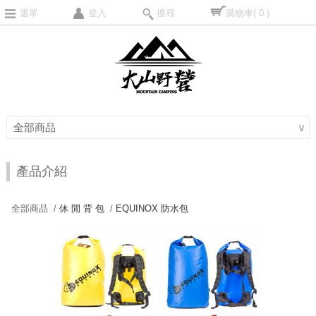
選單
登入
搜尋
購物車
( 0 )
全部商品
∨
產品介紹
全部商品 /
休 閒 背 包
/
EQUINOX 防水包