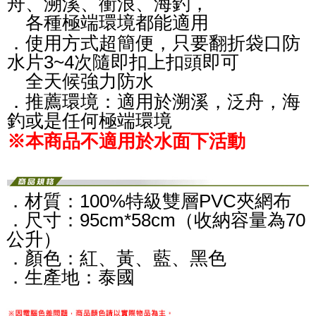
舟、溯溪、衝浪、海釣，
各種極端環境都能適用
．使用方式超簡便，只要翻折袋口防
水片3~4次隨即扣上扣頭即可
全天候強力防水
．推薦環境：適用於溯溪，泛舟，海
釣或是任何極端環境
※本商品不適用於水面下活動
．材質：100%特級雙層PVC夾網布
．尺寸：95cm*58cm（收納容量為70
公升）
．顏色：紅、黃、藍、黑色
．生產地：泰國