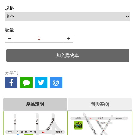
規格
數量
−
+
加入購物車
分享到
產品說明
問與答(0)