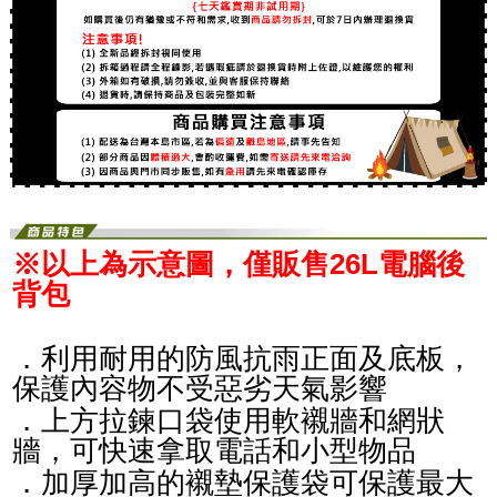
※以上為示意圖，僅販售26L電腦後
背包
．利用耐用的防風抗雨正面及底板，
保護內容物不受惡劣天氣影響
．上方拉鍊口袋使用軟襯牆和網狀
牆，可快速拿取電話和小型物品
．加厚加高的襯墊保護袋可保護最大