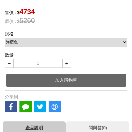
4734
售價 : $
5260
原價 : $
規格
數量
−
+
加入購物車
分享到
產品說明
問與答(0)