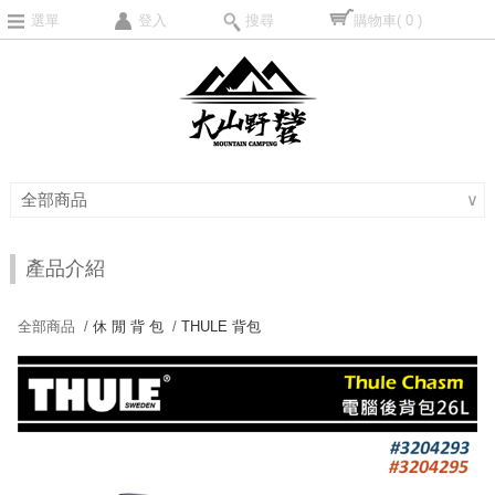
選單
登入
搜尋
購物車
( 0 )
全部商品
∨
產品介紹
全部商品 /
休 閒 背 包
/
THULE 背包