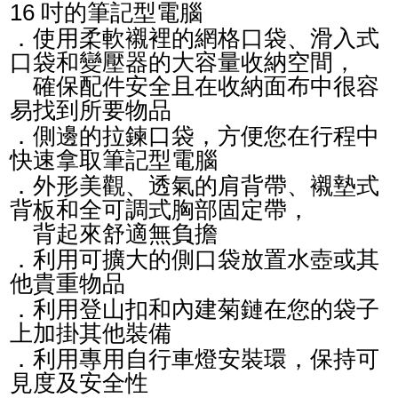
16 吋的筆記型電腦
．使用柔軟襯裡的網格口袋、滑入式
口袋和變壓器的大容量收納空間，
確保配件安全且在收納面布中很容
易找到所要物品
．側邊的拉鍊口袋，方便您在行程中
快速拿取筆記型電腦
．外形美觀、透氣的肩背帶、襯墊式
背板和全可調式胸部固定帶，
背起來舒適無負擔
．利用可擴大的側口袋放置水壺或其
他貴重物品
．利用登山扣和內建菊鏈在您的袋子
上加掛其他裝備
．利用專用自行車燈安裝環，保持可
見度及安全性