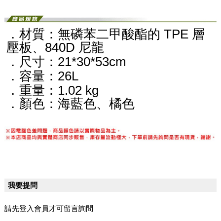
．材質：無磷苯二甲酸酯的 TPE 層
壓板、840D 尼龍
．尺寸：21*30*53cm
．容量：26L
．重量：1.02 kg
．顏色：海藍色、橘色
我要提問
請先登入會員才可留言詢問