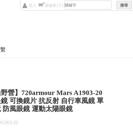
登入
購物車
( 0 )
聯繫
營】720armour Mars A1903-20
鏡 可換鏡片 抗反射 自行車風鏡 單
 防風眼鏡 運動太陽眼鏡
1903-20