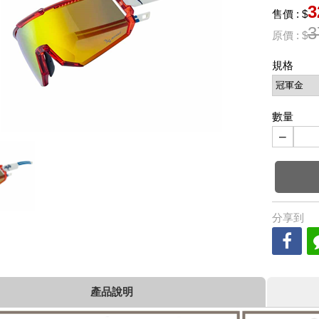
3
售價 : $
3
原價 : $
規格
數量
−
分享到
產品說明