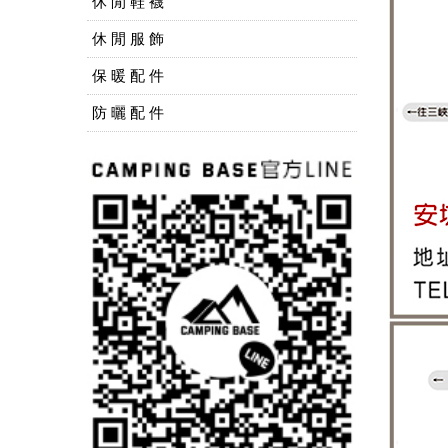
休 閒 鞋 襪
休 閒 服 飾
保 暖 配 件
防 曬 配 件