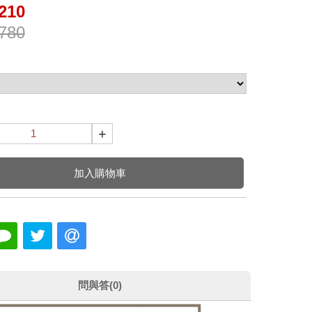
210
780
+
加入購物車
問與答(0)