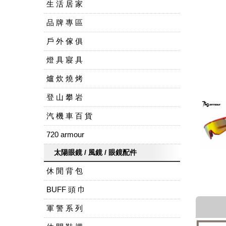
生 活 居 家
品 牌 專 區
戶 外 傢 俱
燈 具 寢 具
爐 炊 燒 烤
登 山 攀 岩
汽 機 車 百 貨
720 armour
太陽眼鏡 / 風鏡 / 眼鏡配件
休 閒 背 包
BUFF 頭 巾
軍 警 系 列