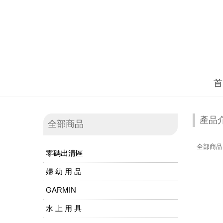
首
產品
全部商品
全部商品
零碼出清區
婦 幼 用 品
GARMIN
水 上 用 具