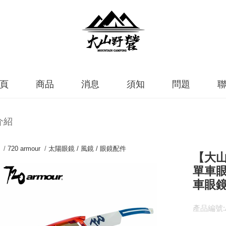
頁
商品
消息
須知
問題
介紹
 /
720 armour
/
太陽眼鏡 / 風鏡 / 眼鏡配件
【大山野
單車眼
車眼鏡
產品編號:A