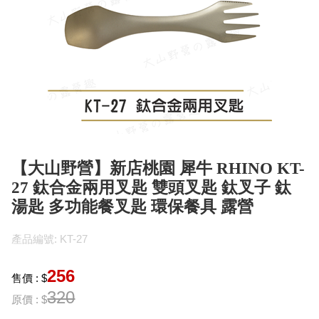
【大山野營】新店桃園 犀牛 RHINO KT-
27 鈦合金兩用叉匙 雙頭叉匙 鈦叉子 鈦
湯匙 多功能餐叉匙 環保餐具 露營
產品編號: KT-27
256
售價 : $
320
原價 : $