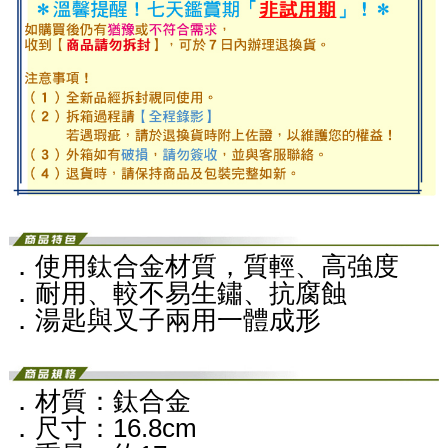
．使用鈦合金材質，質輕、高強度
．耐用、較不易生鏽、抗腐蝕
．湯匙與叉子兩用一體成形
．材質：鈦合金
．尺寸：16.8cm