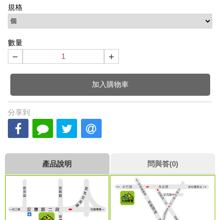
規格
數量
−
+
加入購物車
分享到
產品說明
問與答(0)