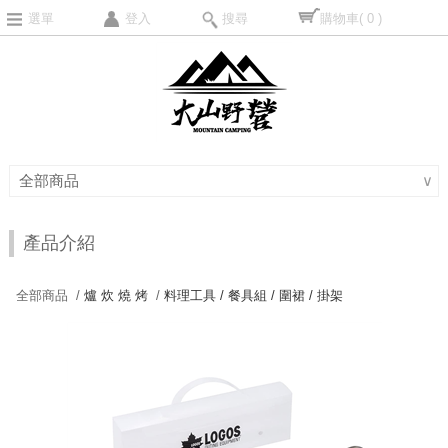
選單
登入
搜尋
購物車
( 0 )
全部商品
∨
產品介紹
全部商品 /
爐 炊 燒 烤
/
料理工具 / 餐具組 / 圍裙 / 掛架