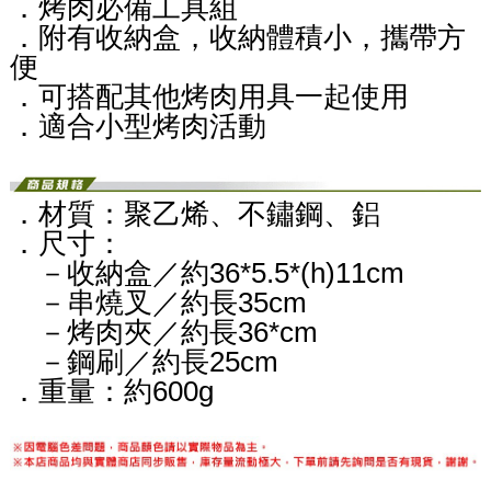
．烤肉必備工具組
．附有收納盒，收納體積小，攜帶方
便
．可搭配其他烤肉用具一起使用
．適合小型烤肉活動
．材質：聚乙烯、不鏽鋼、鋁
．尺寸：
－收納盒／約36*5.5*(h)11cm
－串燒叉／約長35cm
－烤肉夾／約長36*cm
－鋼刷／約長25cm
．重量：約600g