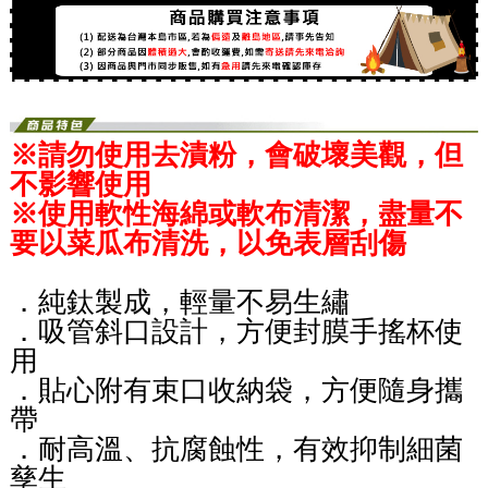
※請勿使用去漬粉，會破壞美觀，但
不影響使用
※使用軟性海綿或軟布清潔，盡量不
要以菜瓜布清洗，以免表層刮傷
．純鈦製成，輕量不易生繡
．吸管斜口設計，方便封膜手搖杯使
用
．貼心附有束口收納袋，方便隨身攜
帶
．耐高溫、抗腐蝕性，有效抑制細菌
孳生