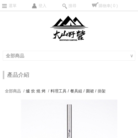
選單
登入
搜尋
購物車
( 0 )
全部商品
∨
產品介紹
全部商品 /
爐 炊 燒 烤
/
料理工具 / 餐具組 / 圍裙 / 掛架