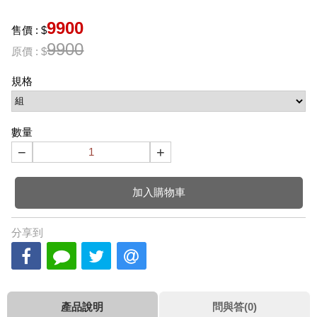
9900
售價 : $
9900
原價 : $
規格
數量
−
+
加入購物車
分享到
產品說明
問與答(0)