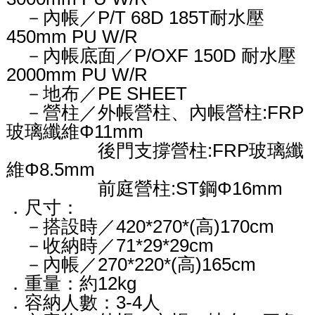
－內帳／P/T 68D 185T耐水壓
450mm PU W/R
－內帳底面／P/OXF 150D 耐水壓
2000mm PU W/R
－地布／PE SHEET
－營柱／外帳營柱、內帳營柱:FRP
玻璃纖維Φ11mm
後門支撐營柱:FRP玻璃纖
維Φ8.5mm
前庭營柱:ST鋼Φ16mm
．尺寸：
－搭設時／420*270*(高)170cm
－收納時／71*29*29cm
－內帳／270*220*(高)165cm
．重量：約12kg
．容納人數：3-4人