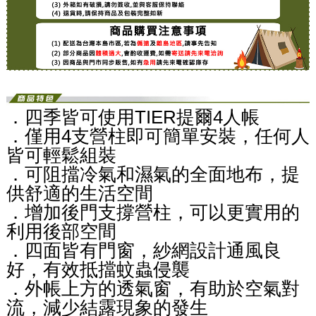
．四季皆可使用TIER提爾4人帳
．僅用4支營柱即可簡單安裝，任何人
皆可輕鬆組裝
．可阻擋冷氣和濕氣的全面地布，提
供舒適的生活空間
．增加後門支撐營柱，可以更實用的
利用後部空間
．四面皆有門窗，紗網設計通風良
好，有效抵擋蚊蟲侵襲
．外帳上方的透氣窗，有助於空氣對
流，減少結露現象的發生