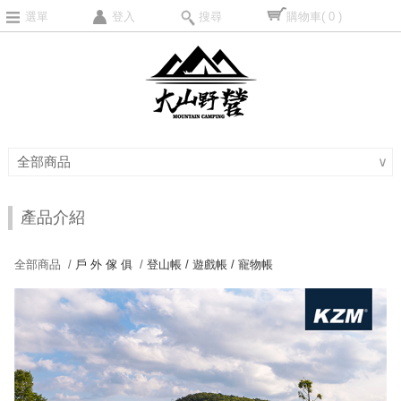
選單
登入
搜尋
購物車
( 0 )
全部商品
∨
產品介紹
全部商品 /
戶 外 傢 俱
/
登山帳 / 遊戲帳 / 寵物帳