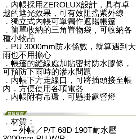
．內帳採用ZEROLUX設計，具有卓
越的遮光效果，可有效阻擋紫外線
．獨立式內帳可單獨作遮陽帳篷
．簡單收納的三角置物袋，可收納各
種小物品
．PU 3000mm防水係數，就算遇到大
雨也不用擔心
．帳篷的縫線處加貼密封防水膠條，
可預防下雨時的滲水問題
．內帳下方走線口，可將插頭接至帳
內，方便使用各項電器
．內帳附有吊環，可懸掛露營燈
．材質：
－外帳／P/T 68D 190T耐水壓
3000mm PU W/R