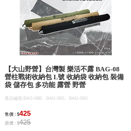
【大山野營】台灣製 樂活不露 BAG-08
營柱戰術收納包 L號 收納袋 收納包 裝備
袋 儲存包 多功能 露營 野營
產品編號:BAG-08B、BAG-08S、BAG-08G
425
售價 : $
425
原價 : $