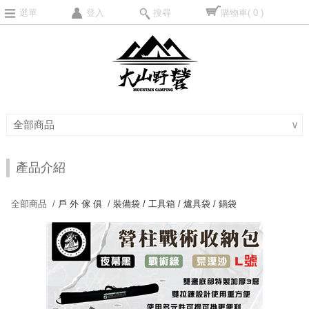
選單
登入
搜尋
購物車
( 0 )
全部商品
∨
產品介紹
全部商品 /
戶 外 傢 俱
/
裝備袋 / 工具箱 / 爐具袋 / 鍋袋