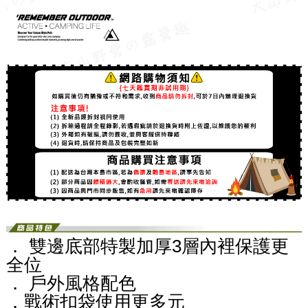
． 雙邊底部特製加厚3層內裡保護更
全位
． 戶外風格配色
．戰術扣袋使用更多元