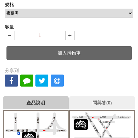
規格
數量
−
+
加入購物車
分享到
產品說明
問與答(0)