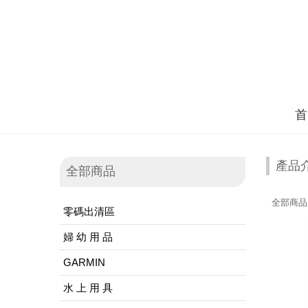
首
產品
全部商品
全部商品
零碼出清區
婦 幼 用 品
GARMIN
水 上 用 具