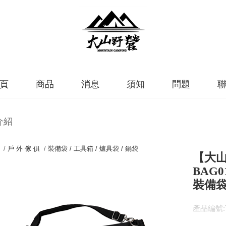
頁
商品
消息
須知
問題
介紹
 /
戶 外 傢 俱
/
裝備袋 / 工具箱 / 爐具袋 / 鍋袋
【大山
BAG
裝備袋
產品編號:T