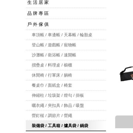
生 活 居 家
品 牌 專 區
戶 外 傢 俱
車頂帳 / 車邊帳 / 天幕帳 / 輪胎桌
登山帳 / 遊戲帳 / 寵物帳
沙灘帳 / 衛浴帳 / 速開帳
摺疊桌 / 料理桌 / 櫥櫃
休閒椅 / 行軍床 / 躺椅
餐桌巾 / 面紙盒 / 椅套
伸縮柱 / 垃圾架 / 燈勾 / 掛板
曬衣繩 / 夾扣具 / 飾品 / 吸盤
營釘槌 / 調節片 / 營繩
裝備袋 / 工具箱 / 爐具袋 / 鍋袋