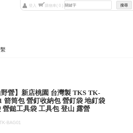
登入
購物車
( 0 )
聯繫
野營】新店桃園 台灣製 TKS TK-
01 箭筒包 營釘收納包 營釘袋 地釘袋
 營鎚工具袋 工具包 登山 露營
K-BAG01