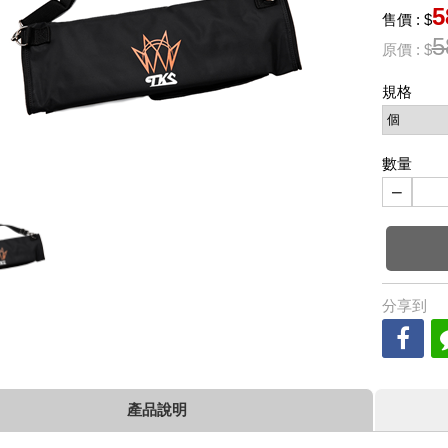
5
售價 : $
5
原價 : $
規格
數量
−
分享到
產品說明