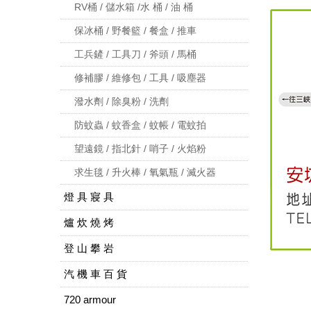
RV桶 / 儲水箱 /水 桶 / 油 桶
保冰桶 / 野餐籃 / 餐盒 / 推車
工兵鏟 / 工具刀 / 斧頭 / 馬桶
修補膠 / 維修包 / 工具 / 吸塵器
潑水劑 / 除臭粉 / 洗劑
防蚊蟲 / 蚊香盒 / 蚊帳 / 電蚊拍
望遠鏡 / 指北針 / 哨子 / 火焰粉
求生毯 / 升火棒 / 氧氣瓶 / 滅火器
燈 具 寢 具
爐 炊 燒 烤
登 山 攀 岩
汽 機 車 百 貨
720 armour