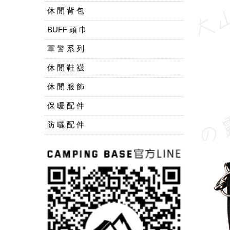
休 閒 背 包
BUFF 頭 巾
軍 警 系 列
休 閒 鞋 襪
休 閒 服 飾
保 暖 配 件
防 曬 配 件