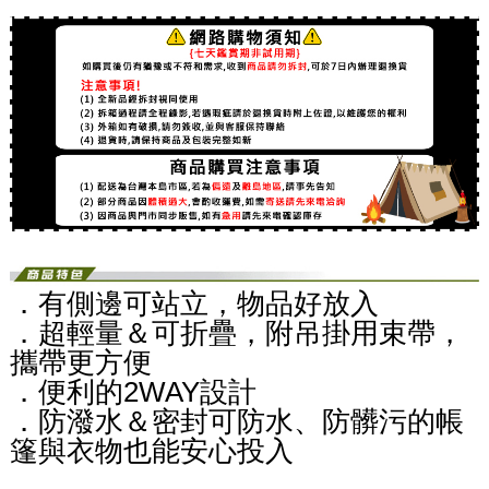
．有側邊可站立，物品好放入
．超輕量＆可折疊，附吊掛用束帶，
攜帶更方便
．便利的2WAY設計
．防潑水＆密封可防水、防髒污的帳
篷與衣物也能安心投入