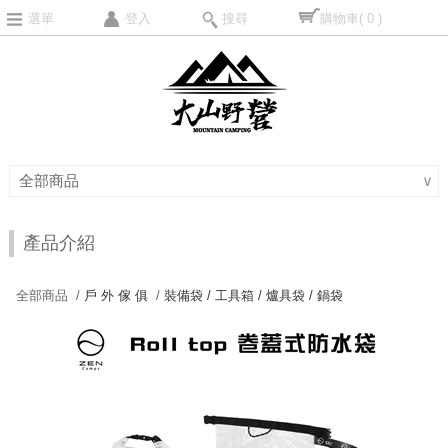
選單
登入
搜尋
購物車
( 0 )
全部商品
∨
產品介紹
全部商品 /
戶 外 傢 俱
/
裝備袋 / 工具箱 / 爐具袋 / 鍋袋