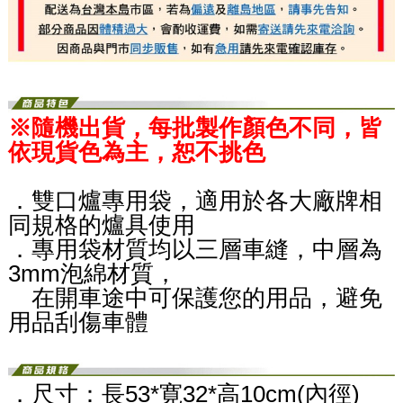
※
隨機出貨，每批製作顏色不同，皆
依現貨色為主，恕不挑色
．雙口爐專用袋，適用於各大廠牌相
同規格的爐具使用
．專用袋材質均以三層車縫，中層為
3mm泡綿材質，
在開車途中可保護您的用品，避免
用品刮傷車體
．尺寸：長53*寛32*高10cm(內徑)