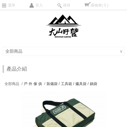
選單
登入
搜尋
購物車
( 0 )
全部商品
∨
產品介紹
全部商品 /
戶 外 傢 俱
/
裝備袋 / 工具箱 / 爐具袋 / 鍋袋