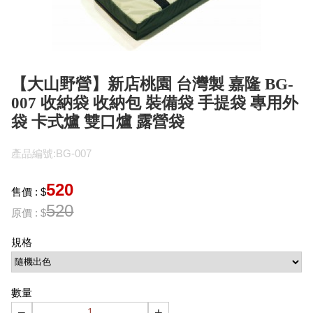
【大山野營】新店桃園 台灣製 嘉隆 BG-
007 收納袋 收納包 裝備袋 手提袋 專用外
袋 卡式爐 雙口爐 露營袋
產品編號:BG-007
520
售價 : $
520
原價 : $
規格
數量
−
+