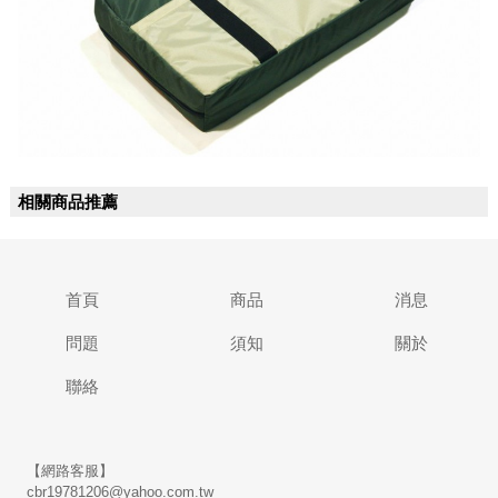
相關商品推薦
首頁
商品
消息
問題
須知
關於
聯絡
【網路客服】
cbr19781206@yahoo.com.tw