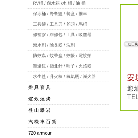
RV桶 / 儲水箱 /水 桶 / 油 桶
保冰桶 / 野餐籃 / 餐盒 / 推車
工兵鏟 / 工具刀 / 斧頭 / 馬桶
修補膠 / 維修包 / 工具 / 吸塵器
潑水劑 / 除臭粉 / 洗劑
防蚊蟲 / 蚊香盒 / 蚊帳 / 電蚊拍
望遠鏡 / 指北針 / 哨子 / 火焰粉
求生毯 / 升火棒 / 氧氣瓶 / 滅火器
燈 具 寢 具
爐 炊 燒 烤
登 山 攀 岩
汽 機 車 百 貨
720 armour