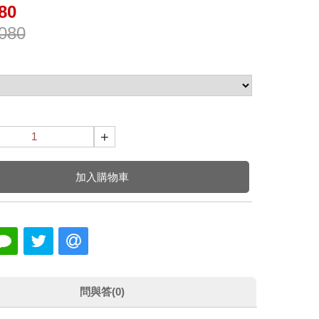
80
080
+
加入購物車
問與答(0)