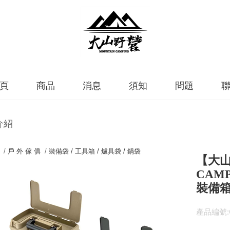
頁
商品
消息
須知
問題
介紹
 /
戶 外 傢 俱
/
裝備袋 / 工具箱 / 爐具袋 / 鍋袋
【大山
CAM
裝備箱
產品編號:C