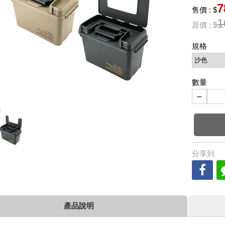
7
售價 : $
1
原價 : $
規格
數量
−
分享到
產品說明