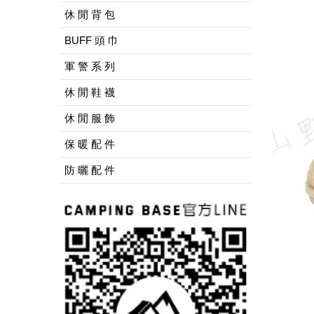
休 閒 背 包
BUFF 頭 巾
軍 警 系 列
休 閒 鞋 襪
休 閒 服 飾
保 暖 配 件
防 曬 配 件