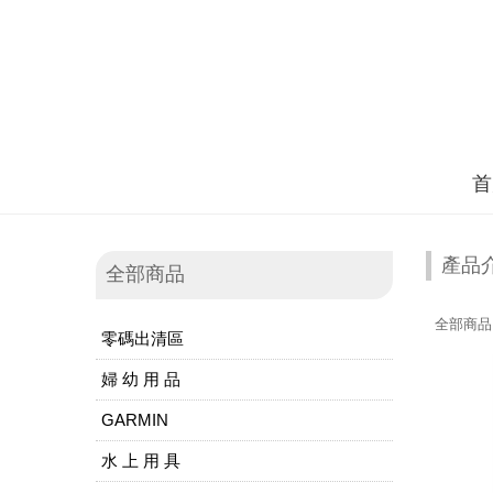
首
產品
全部商品
全部商品
零碼出清區
婦 幼 用 品
GARMIN
水 上 用 具