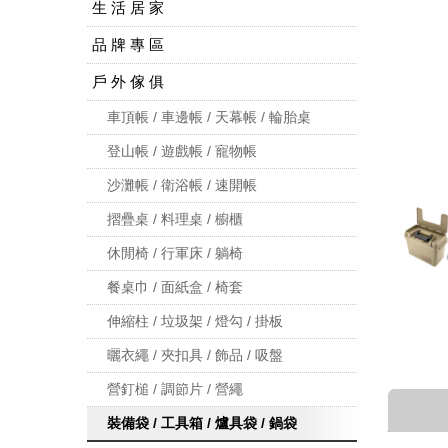
生 活 居 家
品 牌 專 區
戶 外 傢 俱
車頂帳 / 車邊帳 / 天幕帳 / 輪胎桌
登山帳 / 遊戲帳 / 寵物帳
沙灘帳 / 衛浴帳 / 速開帳
摺疊桌 / 料理桌 / 櫥櫃
休閒椅 / 行軍床 / 躺椅
餐桌巾 / 面紙盒 / 椅套
伸縮柱 / 垃圾架 / 燈勾 / 掛板
曬衣繩 / 夾扣具 / 飾品 / 吸盤
營釘槌 / 調節片 / 營繩
裝備袋 / 工具箱 / 爐具袋 / 鍋袋