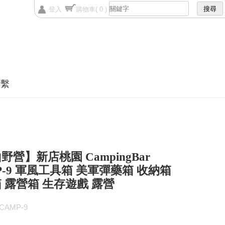
登入
購物車
( 0 )
聯繫
野營】新店桃園 CampingBar
P-9 軍風工具箱 美軍彈藥箱 收納箱
 露營箱 生存遊戲 露營
AMP-9