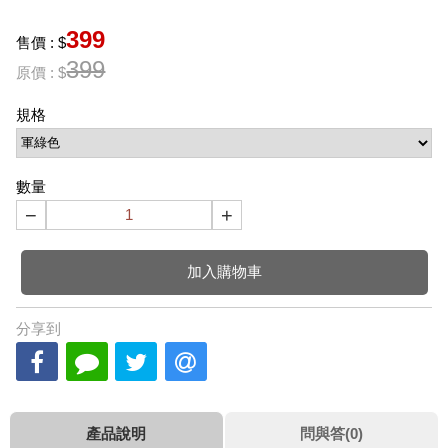
399
售價 : $
399
原價 : $
規格
數量
−
+
加入購物車
分享到
產品說明
問與答(0)