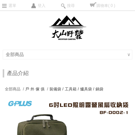
選單
登入
搜尋
購物車
( 0 )
全部商品
∨
產品介紹
全部商品 /
戶 外 傢 俱
/
裝備袋 / 工具箱 / 爐具袋 / 鍋袋