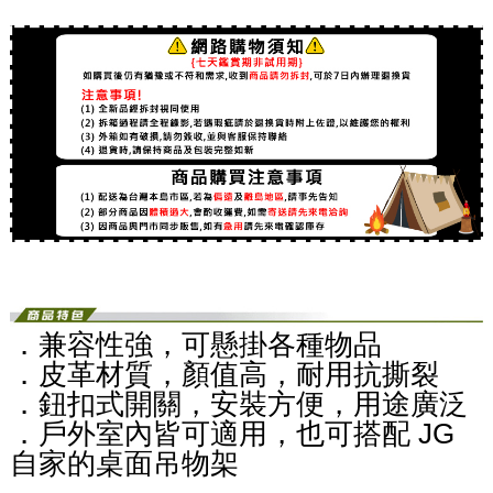
．兼容性強，可懸掛各種物品
．皮革材質，顏值高，耐用抗撕裂
．鈕扣式開關，安裝方便，用途廣泛
．戶外室內皆可適用，也可搭配 JG
自家的桌面吊物架