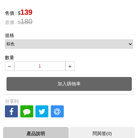
139
售價 : $
180
原價 : $
規格
數量
−
+
加入購物車
分享到
產品說明
問與答(0)