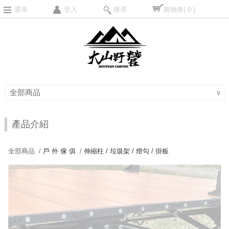
選單
登入
搜尋
購物車
( 0 )
全部商品
∨
產品介紹
全部商品 /
戶 外 傢 俱
/
伸縮柱 / 垃圾架 / 燈勾 / 掛板