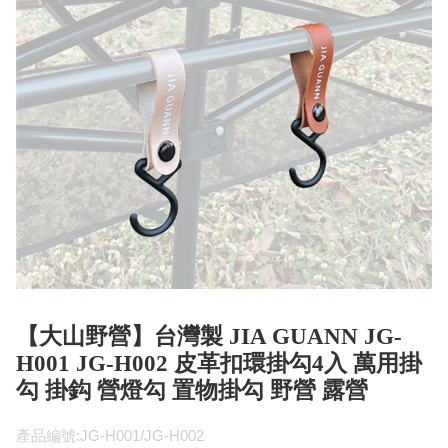
【大山野營】台灣製 JIA GUANN JG-
H001 JG-H002 皮革扣環掛勾4入 萬用掛
勾 掛鈎 營燈勾 置物掛勾 野營 露營
產品編號:JG-H001/JG-H002