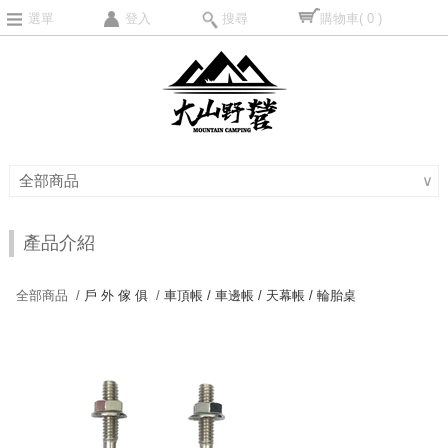
選單
登入
搜尋
購物車
( 0 )
全部商品
∨
產品介紹
全部商品 /
戶 外 傢 俱
/
車頂帳 / 車邊帳 / 天幕帳 / 輪胎桌