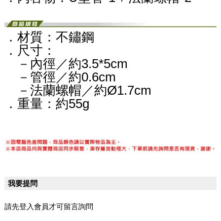
．材質：不鏽鋼
．尺寸：
－內徑／約3.5*5cm
－管徑／約0.6cm
－
法蘭螺帽／
約
Ø
1.7
cm
．重量：約55g
我要提問
請先登入會員才可留言詢問