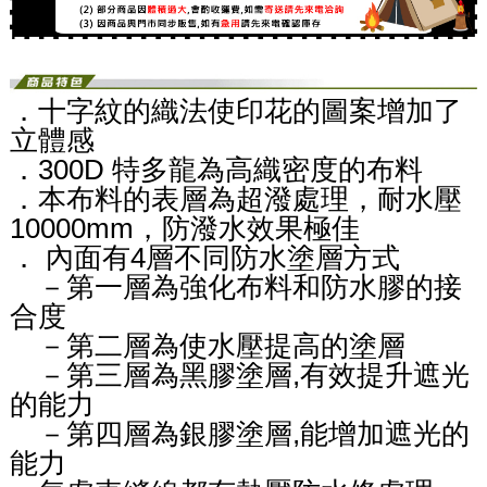
．十字紋的織法使印花的圖案增加了
立體感
．300D 特多龍為高織密度的布料
．本布料的表層為超潑處理，耐水壓
10000mm，防潑水效果極佳
． 內面有4層不同防水塗層方式
－第一層為強化布料和防水膠的接
合度
－第二層為使水壓提高的塗層
－第三層為黑膠塗層,有效提升遮光
的能力
－第四層為銀膠塗層,能增加遮光的
能力