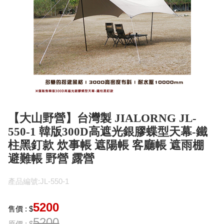
【大山野營】台灣製 JIALORNG JL-
550-1 韓版300D高遮光銀膠蝶型天幕-鐵
柱黑釘款 炊事帳 遮陽帳 客廳帳 遮雨棚
避難帳 野營 露營
產品編號:JL-550-1
5200
售價 : $
5200
原價 : $