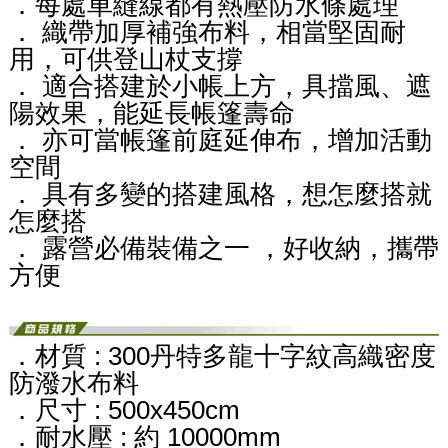
．每處車縫線都有熱壓防水條處理
． 織帶加厚補強布料，相當堅固耐
用，可供登山杖支撐
． 適合搭建於小帳上方，具擋風、遮
陽效果，能延長帳篷壽命
． 亦可當帳篷前庭延伸布，增加活動
空間
． 具有多變的搭建風格，想怎麼搭就
怎麼搭
． 露營必備裝備之一 ，好收納，攜帶
方便
．材質 : 300丹特多龍十字紋高織密度
防潑水布料
．尺寸 : 500x450cm
．耐水壓 : 約 10000mm