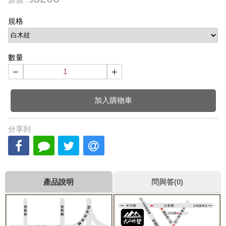
規格
數量
−
+
加入購物車
分享到
產品說明
問與答(0)