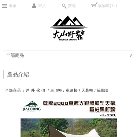
選單
登入
搜尋
購物車
( 0 )
全部商品
∨
產品介紹
全部商品 /
戶 外 傢 俱
/
車頂帳 / 車邊帳 / 天幕帳 / 輪胎桌