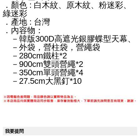
．顏色 : 白木紋、原木紋、粉迷彩、
綠迷彩
．產地 : 台灣
．內容物：
－韓版300D高遮光銀膠蝶型天幕、
－外袋，營柱袋，營繩袋
－280cm鐵柱*2
－900cm雙頭營繩*2
－350cm單頭營繩*4
－27.5cm大黑釘*10
我要提問