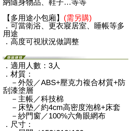
納隨身物品、鞋子…等等
【多用途小包廂】
(需另購)
．可當衛浴、更衣寢居室、睡帳等多
用途
．高度可視狀況做調整
．適用人數：3人
．材質：
－外殼／ABS+壓克力複合材質+防
刮漆塗層
－主帳／科技棉
－床墊／約4cm高密度泡棉+床套
－紗門窗／100%六角眼網布
．尺寸：