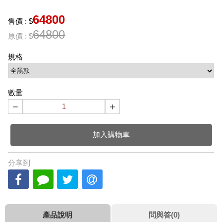
64800
售價 : $
64800
原價 : $
規格
數量
−
+
加入購物車
分享到
產品說明
問與答(0)