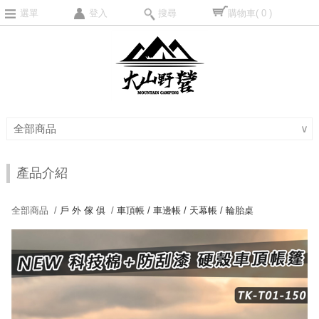
選單
登入
搜尋
購物車
( 0 )
全部商品
∨
產品介紹
全部商品 /
戶 外 傢 俱
/
車頂帳 / 車邊帳 / 天幕帳 / 輪胎桌