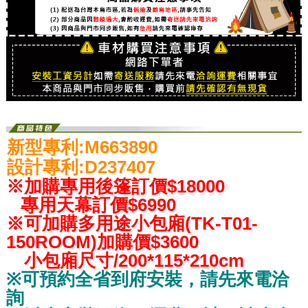
新型專利:M663890
設計專利:D237407
※加購專用後篷訂價$18000
專用天幕訂價
$
6990
※可加購
多用途小包廂
(
TK-T01-
150ROOM
)
加購價$
3600
小包廂
尺寸/
200*115*210
cm
※可預約全省到府安裝，請先來電洽
詢