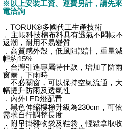
※以上安裝工資、運費另計，請先來
電洽詢
．TORUK®多國代工生產技術
主帳科技棉布料具有透氣不悶帳不
.
返潮
，
耐用不易變質
．高質感外殼，低風阻設計，重量減
輕約15%
．台灣引進專屬特仕款，增加了防雨
窗蓋，下雨時
不必關窗，可以保持空氣流通，大
幅提升防雨及透氣性
．內外LED燈配置
．黑色伸縮樓梯升級為230cm，可依
需求自行調整長度
．附吊掛雜物袋及鞋袋，輕鬆拿取收