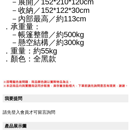
－展開／152*210*120cm
－收納／152*122*30cm
－內部最高／約113cm
．承重量：
－帳篷整體／約500kg
－懸空結構／約300kg
．重量：約55kg
．顏色：全黑款
我要提問
請先登入會員才可留言詢問
產品展示圖