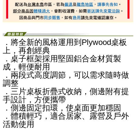
．將全新的風格運用到Plywood桌板
上，再創經典
．桌子框架採用堅固鋁合金材質製
成，輕便耐用
．兩段式高度調節，可以需求隨時做
調整
．三片桌板折疊式收納，側邊附有提
手設計，方便攜帶
．側邊固定扣環，使桌面更加穩固
．體積輕巧，適合居家、露營及戶外
活動使用