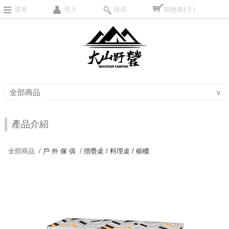
選單
登入
搜尋
購物車
( 0 )
全部商品
∨
產品介紹
全部商品 /
戶 外 傢 俱
/
摺疊桌 / 料理桌 / 櫥櫃