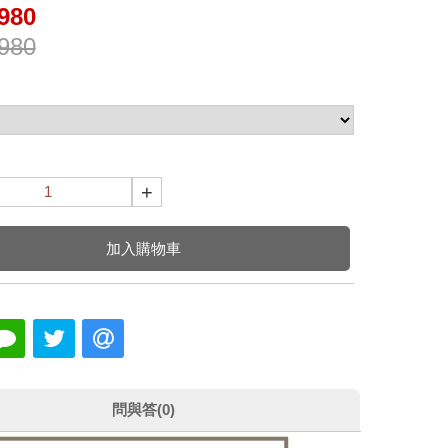
980
980
+
加入購物車
問與答(0)