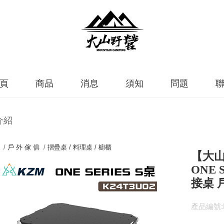
頁
商品
消息
須知
問題
介紹
 /
戶 外 傢 俱
/
摺疊桌 / 料理桌 / 櫥櫃
【大山野
ONE 
接桌 
產品編號:K