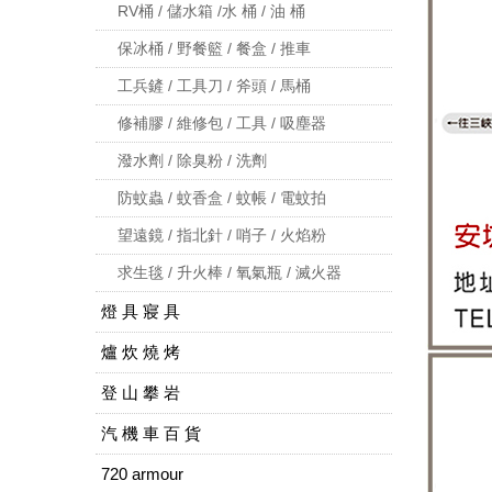
RV桶 / 儲水箱 /水 桶 / 油 桶
保冰桶 / 野餐籃 / 餐盒 / 推車
工兵鏟 / 工具刀 / 斧頭 / 馬桶
修補膠 / 維修包 / 工具 / 吸塵器
潑水劑 / 除臭粉 / 洗劑
防蚊蟲 / 蚊香盒 / 蚊帳 / 電蚊拍
望遠鏡 / 指北針 / 哨子 / 火焰粉
求生毯 / 升火棒 / 氧氣瓶 / 滅火器
燈 具 寢 具
爐 炊 燒 烤
登 山 攀 岩
汽 機 車 百 貨
720 armour