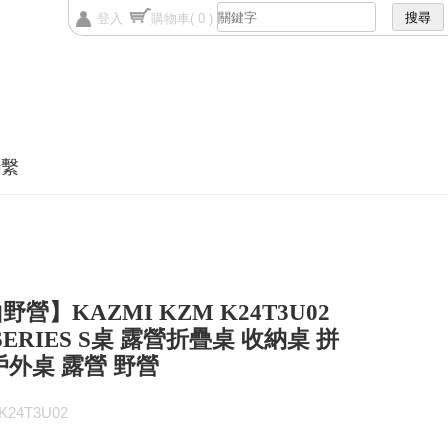
登入
購物車
( 0 )
聯繫
營】KAZMI KZM K24T3U02
SERIES S桌 露營折疊桌 收納桌 拼
戶外桌 露營 野營
24T3U02