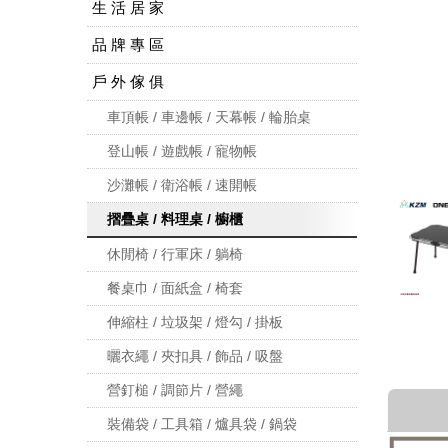
生 活 居 家
品 牌 專 區
戶 外 傢 俱
車頂帳 / 車邊帳 / 天幕帳 / 輪胎桌
登山帳 / 遊戲帳 / 寵物帳
沙灘帳 / 衛浴帳 / 速開帳
摺疊桌 / 料理桌 / 櫥櫃
休閒椅 / 行軍床 / 躺椅
餐桌巾 / 面紙盒 / 椅套
伸縮柱 / 垃圾架 / 燈勾 / 掛板
曬衣繩 / 夾扣具 / 飾品 / 吸盤
營釘槌 / 調節片 / 營繩
裝備袋 / 工具箱 / 爐具袋 / 鍋袋