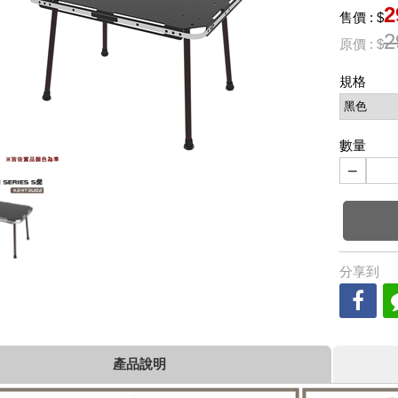
2
售價 : $
2
原價 : $
規格
數量
−
分享到
產品說明