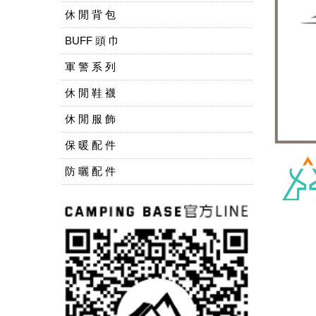
休 閒 背 包
BUFF 頭 巾
軍 警 系 列
休 閒 鞋 襪
休 閒 服 飾
保 暖 配 件
防 曬 配 件