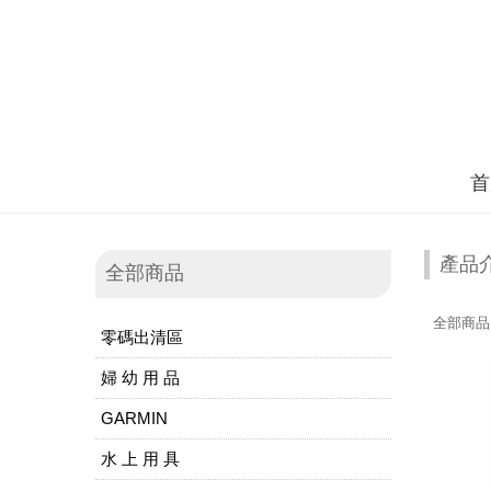
首
產品
全部商品
全部商品
零碼出清區
婦 幼 用 品
GARMIN
水 上 用 具