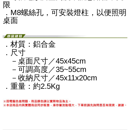
限
．M8螺絲孔，可安裝燈柱，以便照明
桌面
．材質：鋁合金
．尺寸
－桌面尺寸／45x45cm
－可調高度／35~55cm
－收納尺寸／45x11x20cm
．重量：約2.5Kg