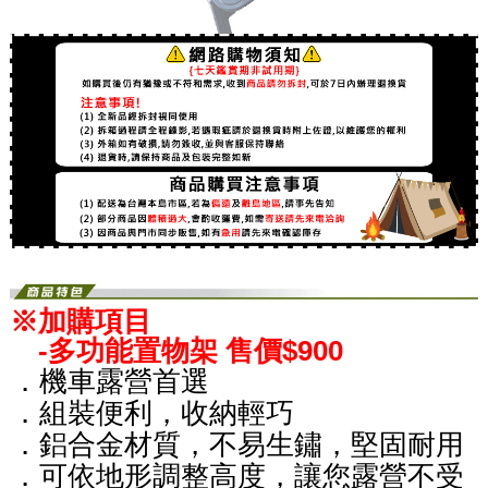
※加購項目
-多功能置物架 售價$900
．機車露營首選
．組裝便利，收納輕巧
．鋁合金材質，不易生鏽，堅固耐用
．可依地形調整高度，讓您露營不受