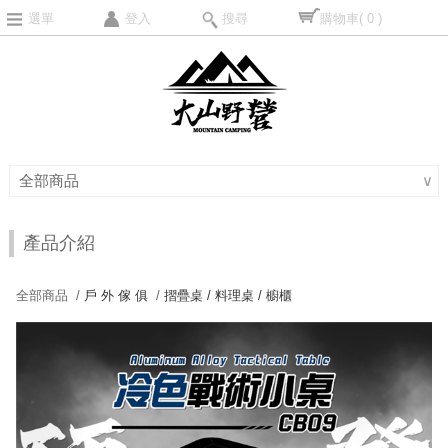
選單
登入
搜尋
購物車
( 0 )
全部商品
∨
產品介紹
全部商品 /
戶 外 傢 俱
/
摺疊桌 / 料理桌 / 櫥櫃