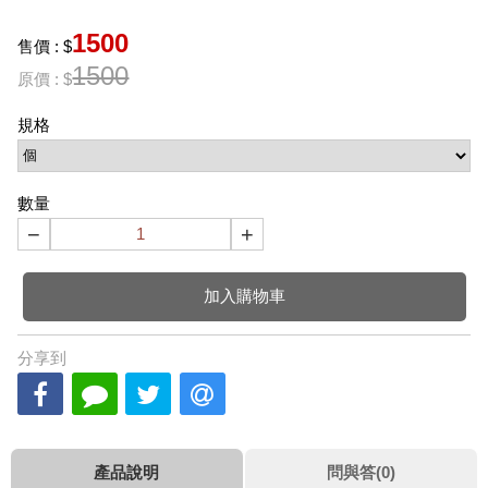
1500
售價 : $
1500
原價 : $
規格
數量
−
+
加入購物車
分享到
產品說明
問與答(0)