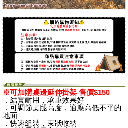
※可加購桌邊延伸掛架 售價$150
．結實耐用，承重效果好
．可調節桌腿高度，適應高低不平的
地面
．快速組裝，束狀收納