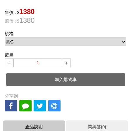
1380
售價 : $
1380
原價 : $
規格
數量
−
+
加入購物車
分享到
產品說明
問與答(0)