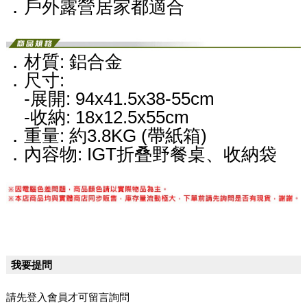
．戶外露營居家都適合
．材質: 鋁合金
．尺寸:
-展開: 94x41.5x38-55cm
-收納: 18x12.5x55cm
．重量: 約3.8KG (帶紙箱)
．內容物: IGT折叠野餐桌、收納袋
我要提問
請先登入會員才可留言詢問