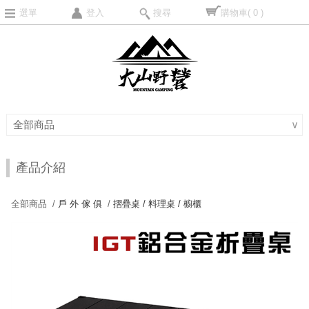
選單
登入
搜尋
購物車
( 0 )
全部商品
∨
產品介紹
全部商品 /
戶 外 傢 俱
/
摺疊桌 / 料理桌 / 櫥櫃