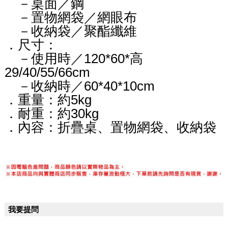
－桌面／鋼
－置物網袋／網眼布
－收納袋／聚酯纖維
．尺寸：
－使用時／120*60*高
29/40/55/66cm
－收納時／60*40*10cm
．重量：約5kg
．耐重：約30kg
．內容：折疊桌、置物網袋、收納袋
我要提問