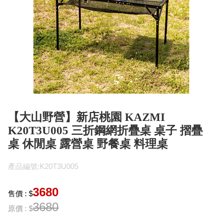
【大山野營】新店桃園 KAZMI
K20T3U005 三折鋼網折疊桌 桌子 摺疊
桌 休閒桌 露營桌 野餐桌 料理桌
產品編號:K20T3U005
3680
售價 : $
3680
原價 : $