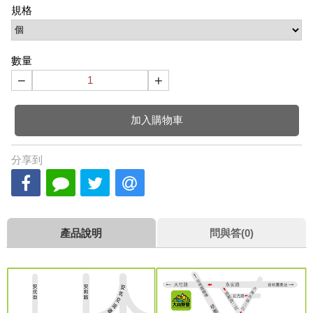
規格
數量
−
+
加入購物車
分享到
產品說明
問與答(0)