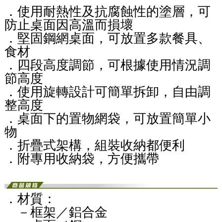
．使用耐熱性及抗腐蝕性的塗層，可
防止桌面因高溫而損壞
．堅固鋼網桌面，可放置多款餐具、
食材
．四段高度調節，可根據使用情況調
節高度
．使用旋轉設計可簡單拆卸，自由調
整高度
．桌面下的置物網袋，可放置簡單小
物
．折疊式架構，組裝收納都便利
．附專用收納袋，方便攜帶
．材質：
－框架／鋁合金