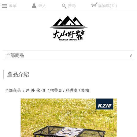
選單
登入
搜尋
購物車
( 0 )
全部商品
∨
產品介紹
全部商品 /
戶 外 傢 俱
/
摺疊桌 / 料理桌 / 櫥櫃