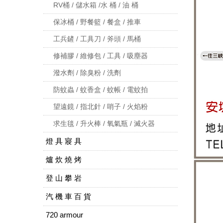
RV桶 / 儲水箱 /水 桶 / 油 桶
保冰桶 / 野餐籃 / 餐盒 / 推車
工兵鏟 / 工具刀 / 斧頭 / 馬桶
修補膠 / 維修包 / 工具 / 吸塵器
潑水劑 / 除臭粉 / 洗劑
防蚊蟲 / 蚊香盒 / 蚊帳 / 電蚊拍
望遠鏡 / 指北針 / 哨子 / 火焰粉
求生毯 / 升火棒 / 氧氣瓶 / 滅火器
燈 具 寢 具
爐 炊 燒 烤
登 山 攀 岩
汽 機 車 百 貨
720 armour