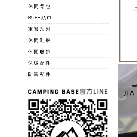
休 閒 背 包
BUFF 頭 巾
軍 警 系 列
休 閒 鞋 襪
休 閒 服 飾
保 暖 配 件
防 曬 配 件