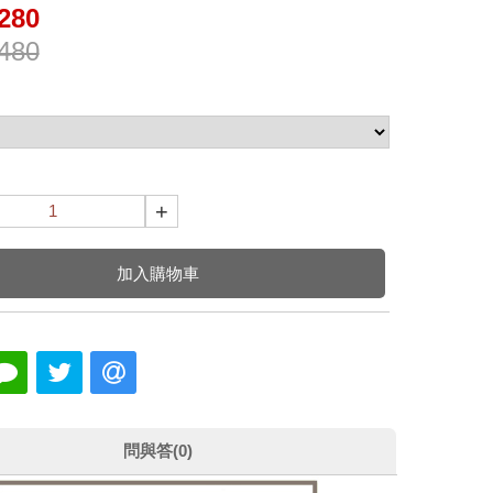
280
480
+
加入購物車
問與答(0)