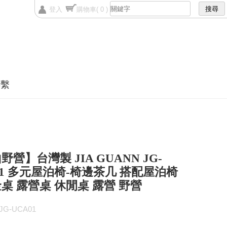
登入
購物車
( 0 )
聯繫
野營】台灣製 JIA GUANN JG-
01 多元屋泊椅-椅邊茶几 搭配屋泊椅
桌 露營桌 休閒桌 露營 野營
G-UCA01