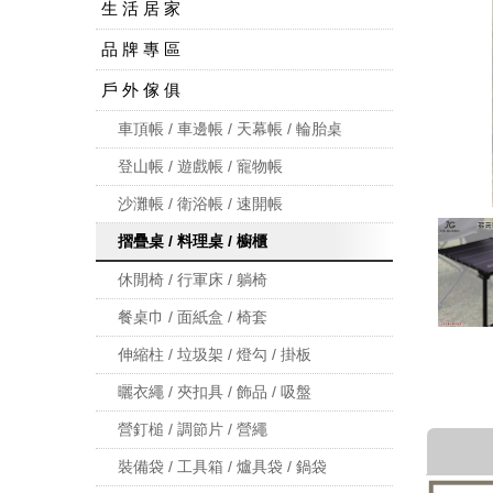
生 活 居 家
品 牌 專 區
戶 外 傢 俱
車頂帳 / 車邊帳 / 天幕帳 / 輪胎桌
登山帳 / 遊戲帳 / 寵物帳
沙灘帳 / 衛浴帳 / 速開帳
摺疊桌 / 料理桌 / 櫥櫃
休閒椅 / 行軍床 / 躺椅
餐桌巾 / 面紙盒 / 椅套
伸縮柱 / 垃圾架 / 燈勾 / 掛板
曬衣繩 / 夾扣具 / 飾品 / 吸盤
營釘槌 / 調節片 / 營繩
裝備袋 / 工具箱 / 爐具袋 / 鍋袋