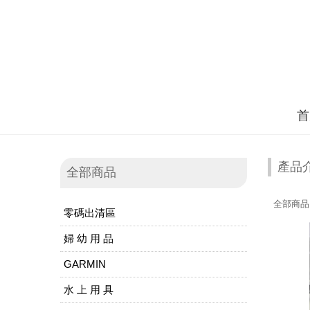
首
產品
全部商品
全部商品
零碼出清區
婦 幼 用 品
GARMIN
水 上 用 具