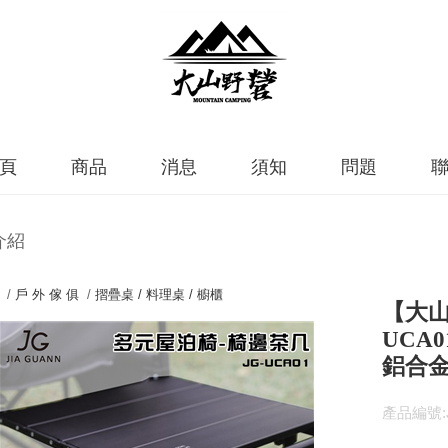
頁
商品
消息
須知
問題
介紹
 /
戶 外 傢 俱
/
摺疊桌 / 料理桌 / 櫥櫃
【大山
UCA
鋁合金
產品編號:J