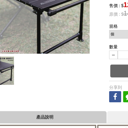
1
售價 : $
1
原價 : $
規格
數量
−
分享到
產品說明