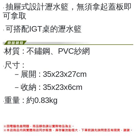
抽屜式設計瀝水籃，無須拿起蓋板即
·
可拿取
可搭配IGT桌的瀝水籃
·
材質
:
不鏽鋼、PVC紗網
·
尺寸 :
·
－展開
:
35x23x27cm
－收納
:
35x23x6cm
重量
:
約0.83kg
·