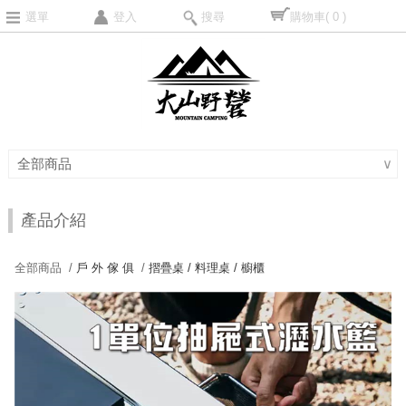
選單
登入
搜尋
購物車
( 0 )
全部商品
∨
產品介紹
全部商品 /
戶 外 傢 俱
/
摺疊桌 / 料理桌 / 櫥櫃