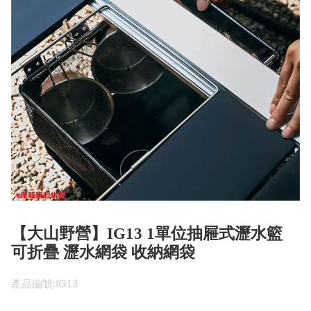
【大山野營】IG13 1單位抽屜式瀝水籃
可折疊 瀝水網袋 收納網袋
產品編號:IG13