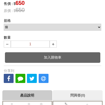
650
售價 : $
650
原價 : $
規格
數量
−
+
加入購物車
分享到
產品說明
問與答(0)