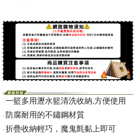
一籃多用瀝水籃清洗收納,方便使用
·
防腐耐用的不鏽鋼材質
·
折疊收納輕巧，魔鬼氈黏上即可
·