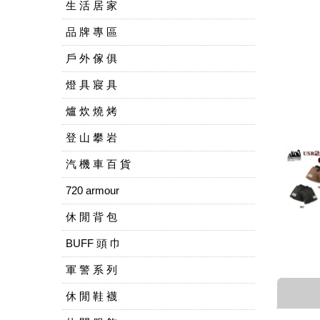
生 活 居 家
品 牌 專 區
戶 外 傢 俱
燈 具 寢 具
爐 炊 燒 烤
登 山 攀 岩
汽 機 車 百 貨
720 armour
休 閒 背 包
BUFF 頭 巾
軍 警 系 列
休 閒 鞋 襪