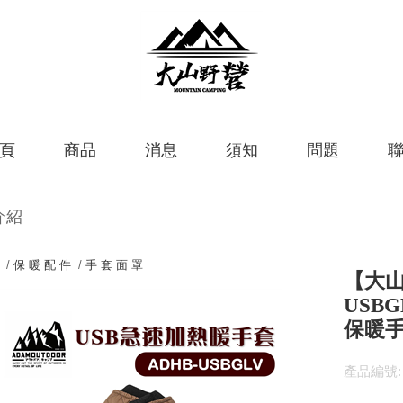
頁
商品
消息
須知
問題
介紹
 /
保 暖 配 件
/
手 套 面 罩
【大山
USB
保暖
產品編號: 