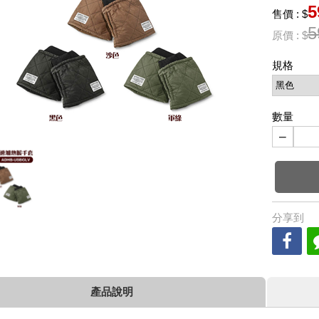
5
售價 : $
5
原價 : $
規格
數量
−
分享到
產品說明