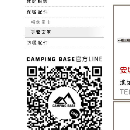
休 閒 服 飾
保 暖 配 件
帽 飾 圍 巾
手 套 面 罩
防 曬 配 件