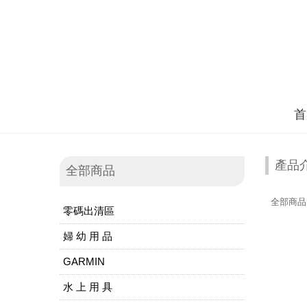
首
產品
全部商品
全部商品
零碼出清區
婦 幼 用 品
GARMIN
水 上 用 具