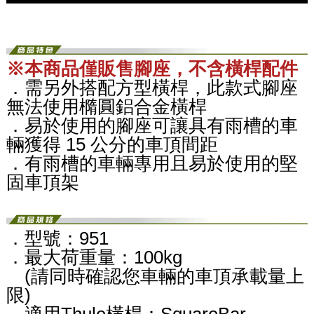
※本商品僅販售腳座，不含橫桿配件
．需另外搭配方型橫桿，此款式腳座
無法使用橢圓鋁合金橫桿
．易於使用的腳座可讓具有雨槽的車
輛獲得 15 公分的車頂間距
．有雨槽的車輛專用且易於使用的堅
固車頂架
．型號：951
．最大荷重量：
100kg​
(請同時確認您車輛的車頂承載量上
限)