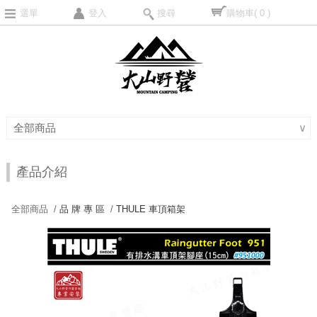
選單
登入
搜尋
購物車
( 0 )
全部商品
∨
產品介紹
全部商品 /
品 牌 專 區
/
THULE 車頂箱架