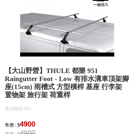
【大山野營】THULE 都樂 951
Raingutter Foot - Low 有排水溝車頂架腳
座(15cm) 雨槽式 方型橫桿 基座 行李架
置物架 旅行架 荷重桿
產品編號:951
4900
售價 : $
4900
原價 : $