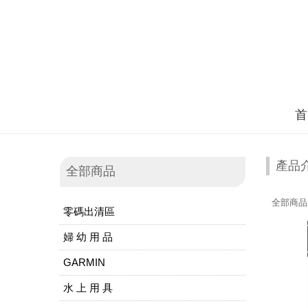
首
產品
全部商品
全部商品
零碼出清區
婦 幼 用 品
GARMIN
水 上 用 具