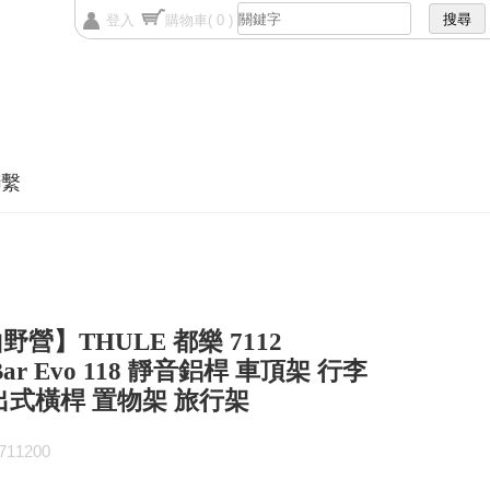
登入
購物車
( 0 )
聯繫
野營】THULE 都樂 7112
Bar Evo 118 靜音鋁桿 車頂架 行李
出式橫桿 置物架 旅行架
11200