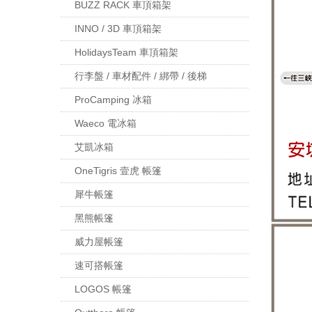
BUZZ RACK 車頂箱架
INNO / 3D 車頂箱架
HolidaysTeam 車頂箱架
行李盤 / 車材配件 / 綁帶 / 後梯
ProCamping 冰箱
Waeco 電冰箱
艾凱冰箱
OneTigris 壹虎 帳篷
犀牛帳篷
黑熊帳篷
威力屋帳篷
速可搭帳篷
LOGOS 帳篷