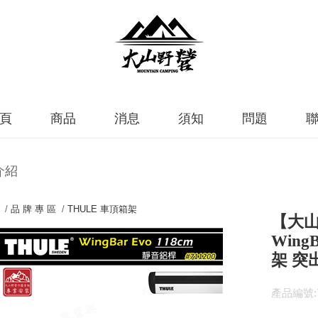
頁
商品
消息
須知
問題
介紹
 /
品 牌 專 區
/
THULE 車頂箱架
【大山
Wing
架 突
產品編號:7