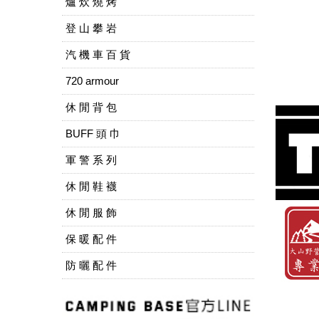
爐 炊 燒 烤
登 山 攀 岩
汽 機 車 百 貨
720 armour
休 閒 背 包
BUFF 頭 巾
軍 警 系 列
休 閒 鞋 襪
休 閒 服 飾
保 暖 配 件
防 曬 配 件