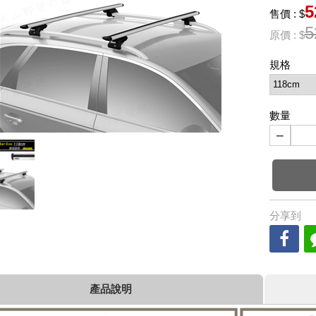
5
售價 : $
5
原價 : $
規格
數量
−
分享到
產品說明