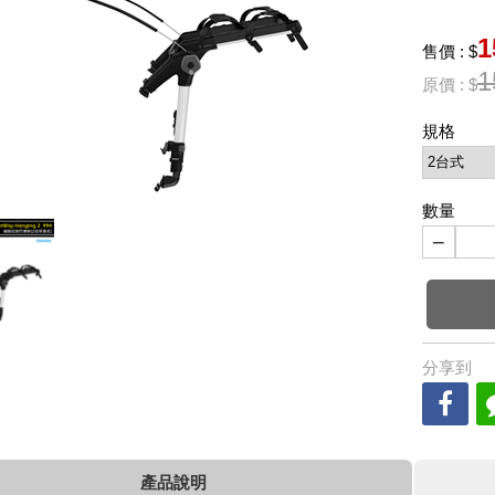
1
售價 : $
1
原價 : $
規格
數量
−
分享到
產品說明