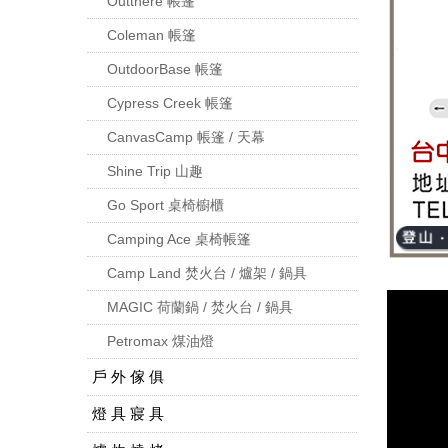
Outthere 帳篷
Coleman 帳篷
OutdoorBase 帳篷
Cypress Creek 帳篷
CanvasCamp 帳篷 / 天幕
Shine Trip 山趣
Go Sport 桌椅櫥櫃
Camping Ace 桌椅帳篷
Camp Land 焚火台 / 爐架 / 鍋具
MAGIC 荷蘭鍋 / 焚火台 / 鍋具
Petromax 煤油燈
戶 外 傢 俱
燈 具 寢 具