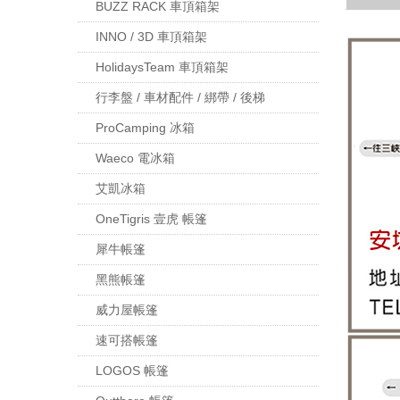
BUZZ RACK 車頂箱架
INNO / 3D 車頂箱架
HolidaysTeam 車頂箱架
行李盤 / 車材配件 / 綁帶 / 後梯
ProCamping 冰箱
Waeco 電冰箱
艾凱冰箱
OneTigris 壹虎 帳篷
犀牛帳篷
黑熊帳篷
威力屋帳篷
速可搭帳篷
LOGOS 帳篷