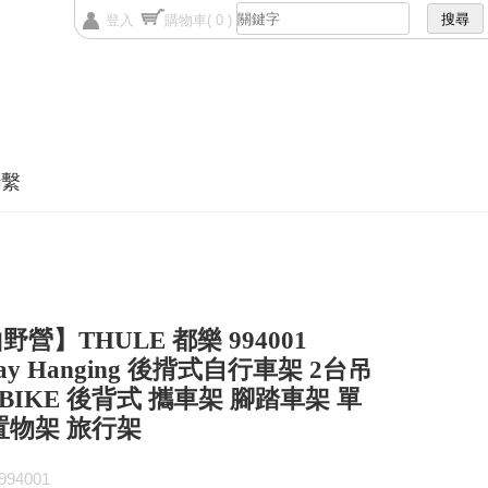
登入
購物車
( 0 )
聯繫
營】THULE 都樂 994001
ay Hanging 後揹式自行車架 2台吊
2BIKE 後背式 攜車架 腳踏車架 單
置物架 旅行架
94001