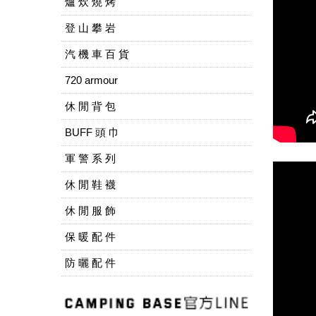
爐 炊 燒 烤
登 山 攀 岩
汽 機 車 百 貨
720 armour
休 閒 背 包
BUFF 頭 巾
軍 警 系 列
休 閒 鞋 襪
休 閒 服 飾
保 暖 配 件
防 曬 配 件