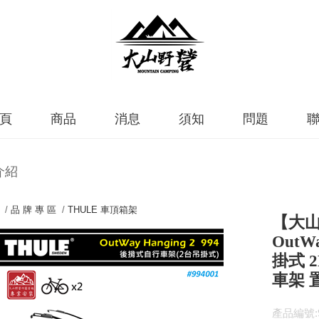
頁
商品
消息
須知
問題
介紹
 /
品 牌 專 區
/
THULE 車頂箱架
【大山野
OutW
掛式 
車架 
產品編號:9