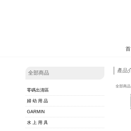
首
產品
全部商品
全部商品
零碼出清區
婦 幼 用 品
GARMIN
水 上 用 具