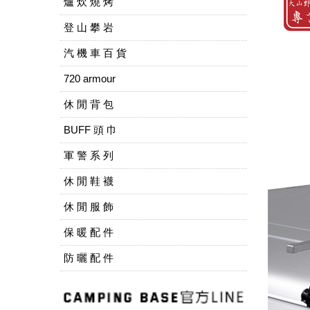
爐 炊 燒 烤
登 山 攀 岩
汽 機 車 百 貨
720 armour
休 閒 背 包
BUFF 頭 巾
軍 警 系 列
休 閒 鞋 襪
休 閒 服 飾
保 暖 配 件
防 曬 配 件