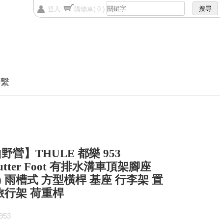
登入
購物車
( 0 )
聯繫
野營】THULE 都樂 953
gutter Foot 有排水溝車頂架腳座
m) 雨槽式 方型橫桿 基座 行李架 置
旅行架 荷重桿
53