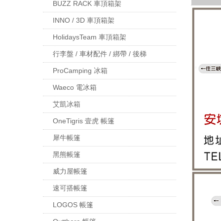
BUZZ RACK 車頂箱架
INNO / 3D 車頂箱架
HolidaysTeam 車頂箱架
行李盤 / 車材配件 / 綁帶 / 後梯
ProCamping 冰箱
Waeco 電冰箱
艾凱冰箱
OneTigris 壹虎 帳篷
犀牛帳篷
黑熊帳篷
威力屋帳篷
速可搭帳篷
LOGOS 帳篷