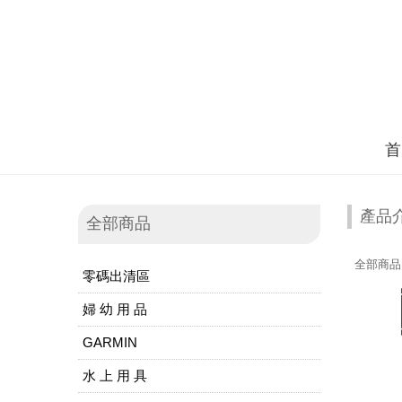
首
產品
全部商品
全部商品
零碼出清區
婦 幼 用 品
GARMIN
水 上 用 具