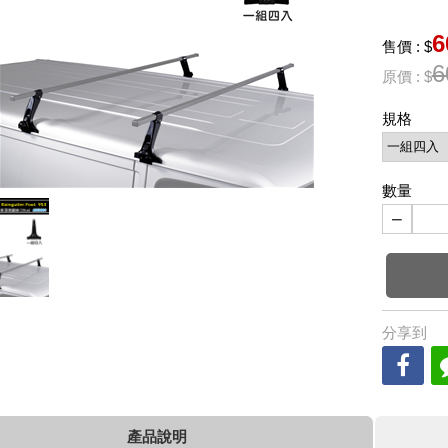
6
售價 : $
6
原價 : $
規格
數量
−
分享到
產品說明