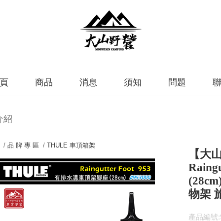
頁
商品
消息
須知
問題
介紹
 /
品 牌 專 區
/
THULE 車頂箱架
【大山
Rain
(28c
物架 
產品編號:9