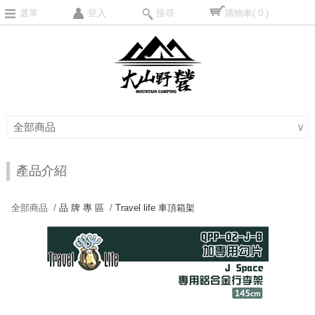
選單
登入
搜尋
購物車
( 0 )
全部商品
∨
產品介紹
全部商品 /
品 牌 專 區
/
Travel life 車頂箱架