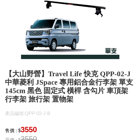
【大山野營】Travel Life 快克 QPP-02-J
中華菱利 JSpace 專用鋁合金行李架 單支
145cm 黑色 固定式 橫桿 含勾片 車頂架
行李架 旅行架 置物架
產品編號:QPP-02-J-B
3550
售價 : $
3550
原價 : $