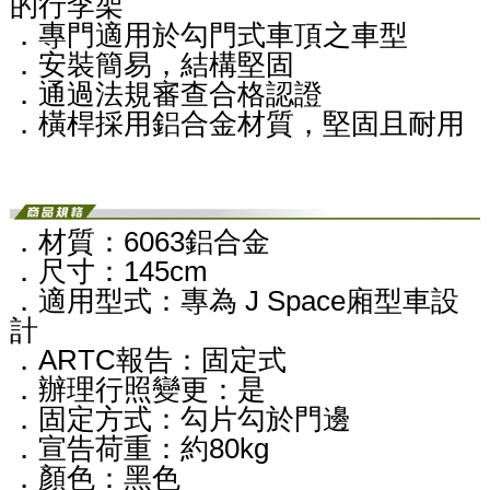
的行李架
．專門適用於勾門式車頂之車型
．安裝簡易，結構堅固
．通過法規審查合格認證
．橫桿採用鋁合金材質，堅固且耐用
．材質：6063鋁合金
．尺寸：145cm
．適用型式：專為 J Space廂型車設
計
．ARTC報告：固定式
．辦理行照變更：是
．固定方式：勾片勾於門邊
．宣告荷重：約80kg
．顏色：黑色